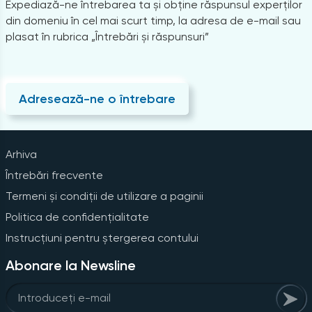
Expediază-ne întrebarea ta și obține răspunsul experților
din domeniu în cel mai scurt timp, la adresa de e-mail sau
plasat în rubrica „Întrebări și răspunsuri”
Adresează-ne o întrebare
Arhiva
Întrebări frecvente
Termeni și condiții de utilizare a paginii
Politica de confidențialitate
Instrucțiuni pentru ștergerea contului
Abonare la Newsline