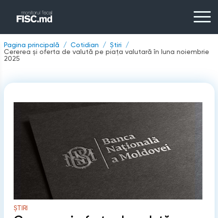
Pagina principală
Cotidian
Știri
Cererea și oferta de valută pe piața valutară în luna noiembrie
2025
ȘTIRI