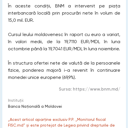
În aceste condiții, BNM a intervenit pe piața
interbancară locală prin procurări nete în volum de
15,0 mil. EUR.
Cursul leului moldovenesc în raport cu euro a variat,
în valori medii, de la 19,7110 EUR/MDL în luna
octombrie până la 19,7041 EUR/MDL în luna noiembrie.
În structura ofertei nete de valută de la persoanele
fizice, ponderea majoră i-a revenit în continuare
monedei unice europene (69,9%).
Sursa:
https://www.bnm.md/
Instituții:
Banca Naţională a Moldovei
„Acest articol aparține exclusiv P.P. „Monitorul fiscal
FISC.md” și este protejat de Legea privind drepturile de