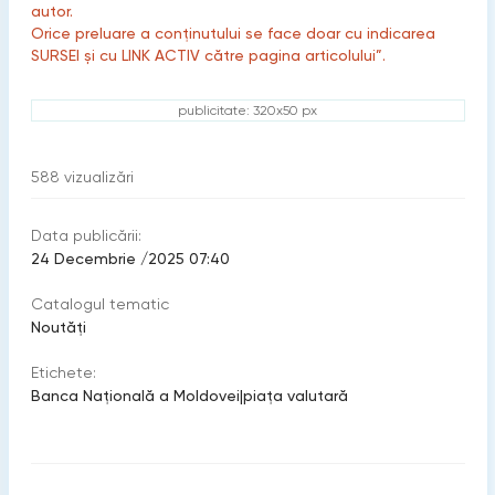
autor.
Orice preluare a conținutului se face doar cu indicarea
SURSEI și cu LINK ACTIV către pagina articolului”.
publicitate: 320x50 px
588
vizualizări
Data publicării:
24 Decembrie /2025 07:40
Catalogul tematic
Noutăți
Etichete:
Banca Naţională a Moldovei
|
piaţa valutară