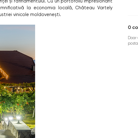
ței și rafinamentului. Cu un portofoliu impresionant
emnificativă la economia locală, Château Vartely
triei vinicole moldovenești.
0
co
Doar u
posta