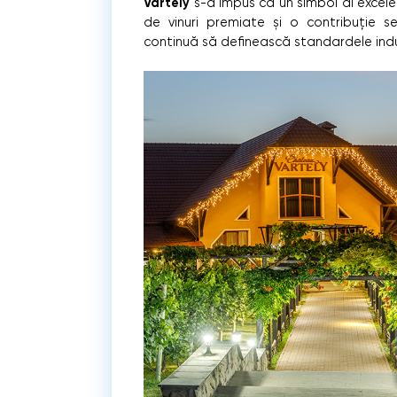
Vartely
s-a impus ca un simbol al excelen
de vinuri premiate și o contribuție s
continuă să definească standardele indus