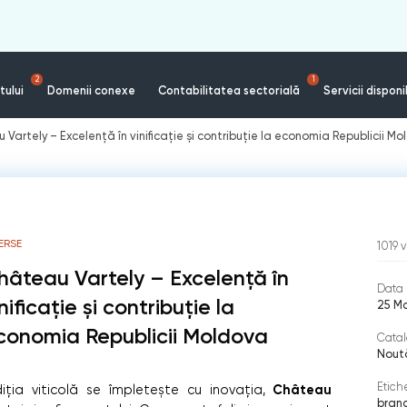
2
1
tului
Domenii conexe
Contabilitatea sectorială
Servicii disponi
Vartely – Excelență în vinificație și contribuție la economia Republicii M
ERSE
1019
v
hâteau Vartely – Excelență în
Data 
nificație și contribuție la
25 Ma
conomia Republicii Moldova
Catal
Nout
Etich
Château
iția viticolă se împletește cu inovația,
bran