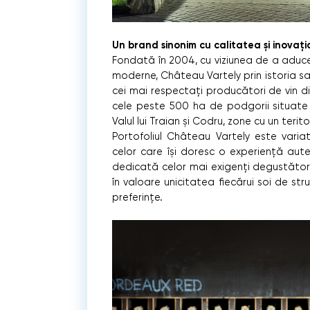
Un brand sinonim cu calitatea și inovați
Fondată în 2004, cu viziunea de a aduce 
moderne, Château Vartely prin istoria sa
cei mai respectați producători de vin d
cele peste 500 ha de podgorii situate î
Valul lui Traian și Codru, zone cu un terit
Portofoliul Château Vartely este varia
celor care își doresc o experiență aut
dedicată celor mai exigenți degustăto
în valoare unicitatea fiecărui soi de str
preferințe.