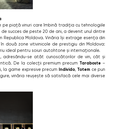
a
pe piață vinuri care îmbină tradiția cu tehnologiile
 de succes de peste 20 de ani, a devenit unul dintre
in Republica Moldova. Vinăria își extrage esența din
n două zone vitivinicole de prestigiu din Moldova:
oriu ideal pentru soiuri autohtone și internaționale.
t, adresându-se atât cunoscătorilor de vin, cât și
Taraboste
entică. De la colecții premium precum
–
Individo
Totem
ri, la game expresive precum
,
ce pun
ugure, vinăria reușește să satisfacă cele mai diverse