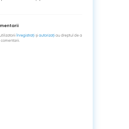
mentarii
tilizatorii
înregistraţi
şi
autorizați
au dreptul de a
 comentarii.