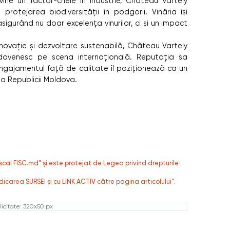
vine un factor-cheie în industrie, Château Vartely
n protejarea biodiversității în podgorii. Vinăria își
igurând nu doar excelența vinurilor, ci și un impact
inovație și dezvoltare sustenabilă, Château Vartely
ovenesc pe scena internațională. Reputația sa
ngajamentul față de calitate îl poziționează ca un
lă a Republicii Moldova.
fiscal FISC.md” și este protejat de Legea privind drepturile
dicarea SURSEI și cu LINK ACTIV către pagina articolului”.
icitate: 320x50 px