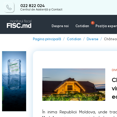
022 822 024
Centrul de Asistență și Contact
6
Despre noi
Cotidian
Poziția exper
Pagina principală
Cotidian
Diverse
Château 
DIV
C
vi
e
În inima Republicii Moldova, unde trad