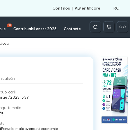
RO
Cont nou
Autentificare
Căutare
10
bile
Contribuabil onest 2026
Contacte
oldova
izualizări
publicării:
rtie /2025 13:59
ogul tematic
ăți
ete:
d
|
Vinurile moldovenești
|
economie