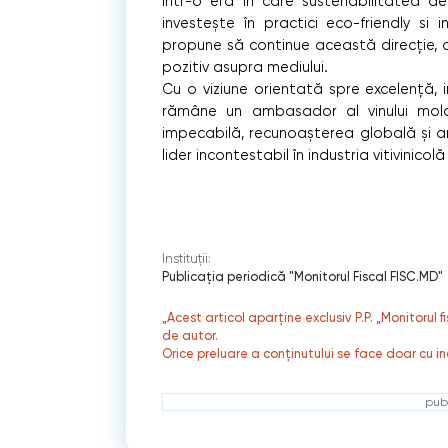
Într-o eră în care sustenabilitatea de
investește în practici eco-friendly si i
propune să continue această direcție, as
pozitiv asupra mediului.
Cu o viziune orientată spre excelență, 
rămâne un ambasador al vinului mold
impecabilă, recunoașterea globală și a
lider incontestabil în industria vitivinico
Instituții:
Publicaţia periodică "Monitorul Fiscal FISC.MD"
„Acest articol aparține exclusiv P.P. „Monitorul 
de autor.
Orice preluare a conținutului se face doar cu in
publ