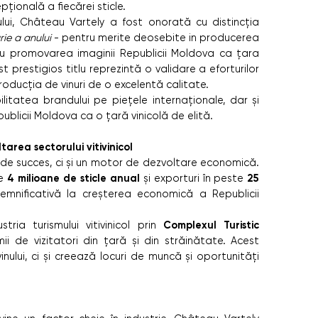
pțională a fiecărei sticle.
nului, Château Vartely a fost onorată cu distincția
ie a anului
- pentru merite deosebite in producerea
ntru promovarea imaginii Republicii Moldova ca țara
t prestigios titlu reprezintă o validare a eforturilor
roducția de vinuri de o excelentă calitate.
litatea brandului pe piețele internaționale, dar și
ublicii Moldova ca o țară vinicolă de elită.
area sectorului vitivinicol
de succes, ci și un motor de dezvoltare economică.
4 milioane de sticle anual
25
te
și exporturi în peste
semnificativă la creșterea economică a Republicii
Complexul Turistic
ia turismului vitivinicol prin
i de vizitatori din țară și din străinătate. Acest
lui, ci și creează locuri de muncă și oportunități