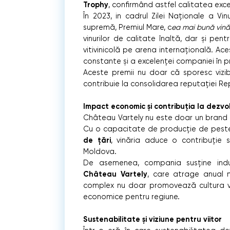
Trophy
, confirmând astfel calitatea exce
În 2023, in cadrul Zilei Naționale a Vi
supremă, Premiul Mare, c
ea mai bună vinăr
vinurilor de calitate înaltă, dar și pe
vitivinicolă pe arena internațională. Aces
constante și a excelenței companiei în p
Aceste premii nu doar că sporesc vizibi
contribuie la consolidarea reputației Rep
Impact economic și contribuția la dezvolt
Château Vartely nu este doar un brand 
Cu o capacitate de producție de pes
de țări
, vinăria aduce o contribuție 
Moldova.
De asemenea, compania susține industr
Château Vartely
, care atrage anual mi
complex nu doar promovează cultura vinu
economice pentru regiune.
Sustenabilitate și viziune pentru viitor