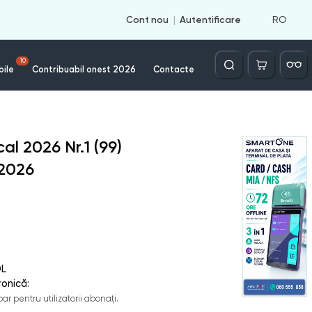
RO
Cont nou
Autentificare
Căutare
10
bile
Contribuabil onest 2026
Contacte
cal 2026
Nr.
1 (99)
2026
L
ronică:
ar pentru utilizatorii abonați.