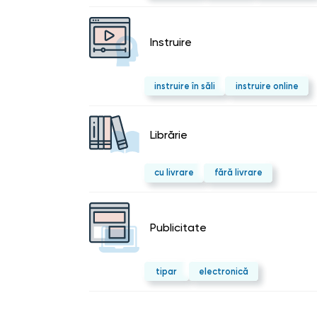
Instruire
instruire în săli
instruire online
Librărie
cu livrare
fără livrare
Publicitate
tipar
electronică