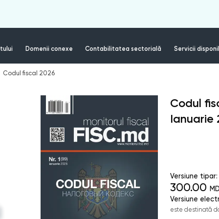
tului
Domenii conexe
Contabilitatea sectorială
Servicii disponi
Codul fiscal 2026
Codul fis
Ianuarie
Versiune tipar:
300.00
MD
Versiune elect
este destinată do