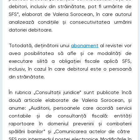
debitori, inclusiv din străinătate, pot fi urmărite de
SFS”, elaborat de Valeria Sorocean, în care autorul
analizează condițiile și consecutivitatea urmăririi
datoriei debitoare.
Totodată, deținătorii unui
abonament
al revistei vor
avea posibilitatea să afle și ce modalități de
executare silită a obligației fiscale aplică SFS,
inclusiv, în cazul în care debitorul este o persoană
din străinătate.
În rubrica „Consultații juridice” sunt publicate încă
două articole elaborate de Valeria Sorocean, și
anume: „Auditorii, persoanele care acordă servicii
contabile și de consultanță fiscală: entități
raportoare în domeniul prevenirii și combaterii
spălării banilor” și „Comunicarea actelor de către
SFS prin intermediul poștei electronice. Modificările în