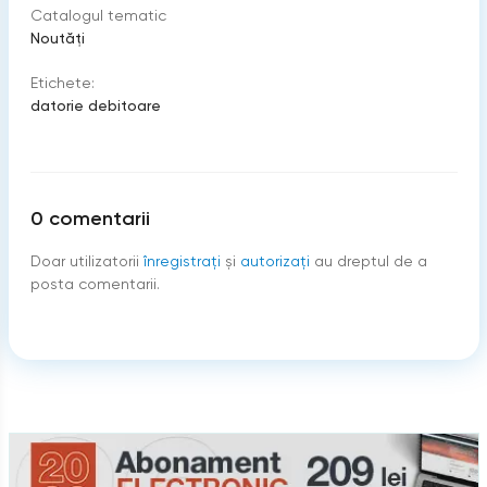
Catalogul tematic
Noutăți
Etichete:
datorie debitoare
0
comentarii
Doar utilizatorii
înregistraţi
şi
autorizați
au dreptul de a
posta comentarii.