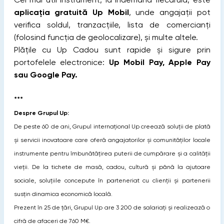
aplicația gratuită Up Mobil
, unde angajații pot
verifica soldul, tranzacțiile, lista de comercianți
(folosind funcția de geolocalizare), și multe altele.
Plățile cu Up Cadou sunt rapide și sigure prin
portofelele electronice:
Up Mobil Pay, Apple Pay
sau Google Pay.
***
Despre Grupul Up:
De peste 60 de ani, Grupul internațional Up creează soluții de plată
și servicii inovatoare care oferă angajatorilor și comunităților locale
instrumente pentru îmbunătățirea puterii de cumpărare și a calității
vieții. De la tichete de masă, cadou, cultură și până la ajutoare
sociale, soluțiile concepute în parteneriat cu clienții și partenerii
susțin dinamica economică locală.
Prezent în 25 de țări, Grupul Up are 3 200 de salariați și realizează o
cifră de afaceri de 760 M€.