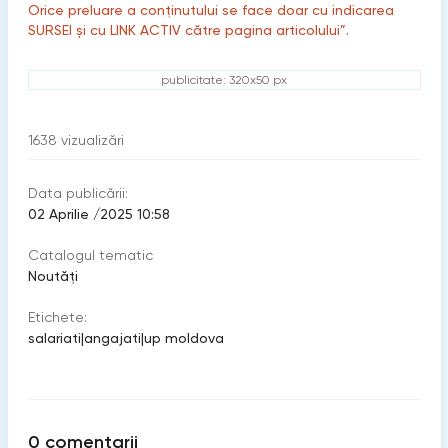
Orice preluare a conținutului se face doar cu indicarea
SURSEI și cu LINK ACTIV către pagina articolului”.
publicitate: 320x50 px
1638
vizualizări
Data publicării:
02 Aprilie /2025 10:58
Catalogul tematic
Noutăți
Etichete:
salariati
|
angajati
|
up moldova
0
comentarii