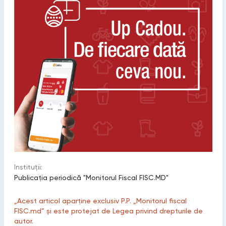
Instituții:
Publicaţia periodică "Monitorul Fiscal FISC.MD"
„Acest articol aparține exclusiv P.P. „Monitorul fiscal
FISC.md” și este protejat de Legea privind drepturile de
autor.