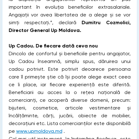
important în evoluția beneficiilor extrasalariale.
Angajații vor avea libertatea de a alege și se vor
simți respectați.”, declară
Dumitru Cozmolici,
Director General Up Moldova.
Up Cadou. De fiecare dată ceva nou
Dincolo de confortul și beneficiile pentru angajator,
Up Cadou înseamnă, simplu spus, dăruirea unui
cadou potrivit. Este potrivit deoarece persoana
care îl primește știe că își poate alege exact ceea
ce îi place, iar fiecare experiență este diferită.
Beneficiarii au acces la o rețea națională de
comercianți, ce acoperă diverse domenii, precum:
bijuterii, cosmetice, articole vestimentare și
încălțăminte, cărți, jucării, obiecte de mobilier,
decorațiuni etc. Lista comercianților este disponibilă
pe
www.upmoldova.md
.
Cel mai util instrument, la îndemâna fiecăruia, este