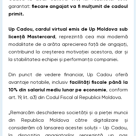
garantat:
fiecare angajat va fi mulțumit de cadoul
primit.
Up Cadou, cardul virtual emis de Up Moldova sub
licență Mastercard
, reprezintă cea mai modernă
modalitate de a arăta aprecierea față de angajați,
contribuind la creșterea motivației acestora, dar și
la stabilitatea echipei și performanța companiei.
Din punct de vedere financiar, Up Cadou oferă
avantaje notabile, inclusiv
facilități fiscale până la
10% din salariul mediu lunar pe economie
, conform
art. 19, lit. a3) din Codul Fiscal al Republicii Moldova.
„Remarcăm deschiderea societății și a pieței muncii
din Republica Moldova către digitalizare și
considerăm că lansarea acestei soluții - Up Cadou,
la dispoziția angajatorilor reprezintă un pas