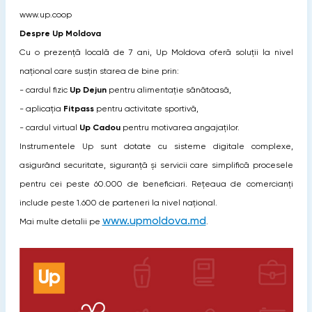
www.up.coop
Despre Up Moldova
Cu o prezență locală de 7 ani, Up Moldova oferă soluții la nivel
național care susțin starea de bine prin:
- cardul fizic
Up Dejun
pentru alimentație sănătoasă,
- aplicația
Fitpass
pentru activitate sportivă,
- cardul virtual
Up Cadou
pentru motivarea angajaților.
Instrumentele Up sunt dotate cu sisteme digitale complexe,
asigurând securitate, siguranță și servicii care simplifică procesele
pentru cei peste 60.000 de beneficiari. Rețeaua de comercianți
include peste 1.600 de parteneri la nivel național.
www.upmoldova.md
Mai multe detalii pe
.