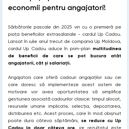
economii pentru angajatori!
Sărbătorile pascale din 2025 vin cu o premieră pe
piața beneficiilor extrasalariale - cardul Up Cadou.
Lansat în iulie anul trecut de compania Up Moldova,
cardul Up Cadou aduce în prim-plan
multitudinea
de beneficii de care se pot bucura atât
angajatorii, cât și salariații.
Angajatorii care oferă cadouri angajaților sau cei
care doresc să implementeze acest sistem de
motivare vor avea oportunitatea să simplifice
gestiunea asociată cadourilor clasice: timpul alocat,
resursele umane implicate, selecția, depozitarea,
distribuirea etc. Acest proces, care în mod obișnuit
poate dura câteva săptămâni,
se reduce cu Up
Cadou la doar câteva ore
, iar rezultatul este