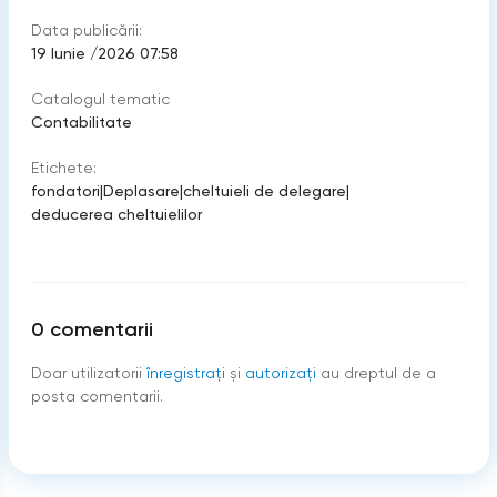
Data publicării:
19 Iunie /2026 07:58
Catalogul tematic
Contabilitate
Etichete:
fondatori
|
Deplasare
|
cheltuieli de delegare
|
deducerea cheltuielilor
0
comentarii
Doar utilizatorii
înregistraţi
şi
autorizați
au dreptul de a
posta comentarii.