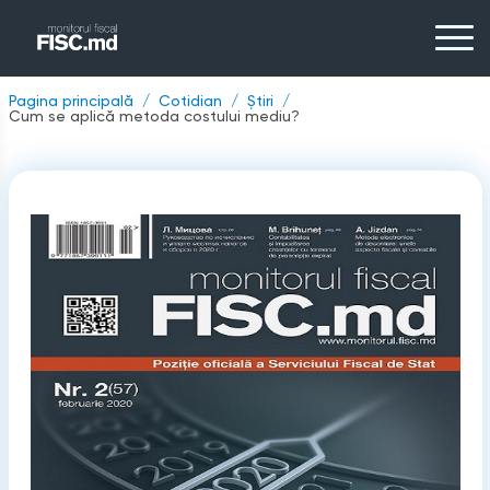
Pagina principală
Cotidian
Știri
Cum se aplică metoda costului mediu?