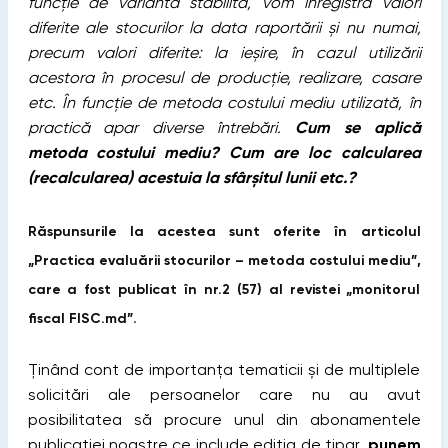
funcție de varianta stabilită, vom înregistra valori
diferite ale stocurilor la data raportării și nu numai,
precum valori diferite: la ieșire, în cazul utilizării
acestora în procesul de producție, realizare, casare
etc. În funcţie de metoda costului mediu utilizată, în
practică apar diverse întrebări.
Cum se aplică
metoda costului mediu
? Cum are loc
calcularea
(recalcularea) acestuia la sfârșitul lunii etc.?
Răspunsurile la acestea sunt oferite în articolul
„Practica evaluării stocurilor – metoda costului mediu”,
care a fost publicat în nr.2 (57) al revistei „monitorul
fiscal FISC.md”.
Ținând cont de importanța tematicii și de multiplele
solicitări ale persoanelor care nu au avut
posibilitatea să procure unul din abonamentele
publicației noastre ce include ediția de tipar,
punem