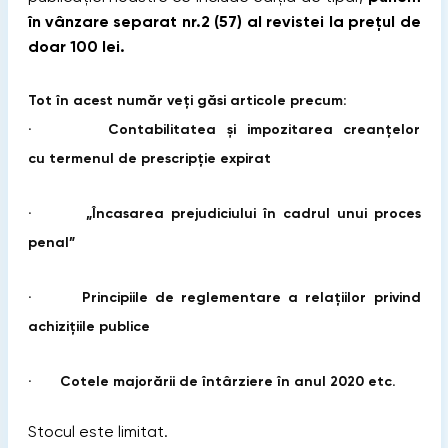
în vânzare separat nr.2 (57) al revistei la prețul de
doar 100 lei.
Tot în acest număr veți găsi articole precum:
· Contabilitatea și impozitarea creanțelor
cu termenul de prescripție expirat
· „Încasarea prejudiciului în cadrul unui proces
penal”
· Principiile de reglementare a relațiilor privind
achizițiile publice
· Cotele majorării de întârziere în anul 2020 etc.
Stocul este limitat.