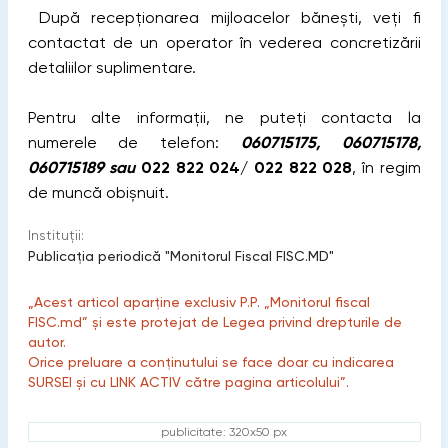
După recepționarea mijloacelor bănești, veți fi
contactat de un operator în vederea concretizării
detaliilor suplimentare.
Pentru alte informații, ne puteți contacta la
numerele de telefon:
060715175, 060715178,
060715189 sau
022 822 024/ 022 822 028
, în regim
de muncă obișnuit.
Instituții:
Publicaţia periodică "Monitorul Fiscal FISC.MD"
„Acest articol aparține exclusiv P.P. „Monitorul fiscal
FISC.md” și este protejat de Legea privind drepturile de
autor.
Orice preluare a conținutului se face doar cu indicarea
SURSEI și cu LINK ACTIV către pagina articolului”.
publicitate: 320x50 px