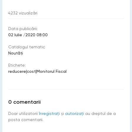
4232
vizualizări
Data publicării:
02 Iulie /2020 08:00
Catalogul tematic
Noutăți
Etichete:
reducere
|
cost
|
Monitorul Fiscal
0
comentarii
Doar utilizatorii
înregistraţi
şi
autorizați
au dreptul de a
posta comentarii.