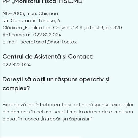
PP „Monitorul Fiscal FISC.MD”
MD-2005, mun. Chișinău
str. Constantin Tănase, 6
Clădirea „Fertilitatea-Chișinău” S.A., etajul 3, bir. 320
Anticamera:
022 822 024
E-mail:
secretariat@monitor.tax
Centrul de Asistență și Contact:
022 822 024
Dorești să obții un răspuns operativ și
complex?
Expediază-ne întrebarea ta și obține răspunsul experților
din domeniu în cel mai scurt timp, la adresa de e-mail sau
plasat în rubrica „Întrebări și răspunsuri”