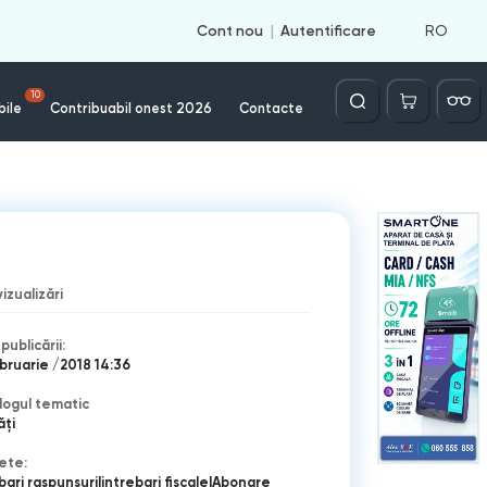
RO
Cont nou
Autentificare
Căutare
10
bile
Contribuabil onest 2026
Contacte
vizualizări
publicării:
bruarie /2018 14:36
logul tematic
ăți
ete:
bari raspunsuri
|
intrebari fiscale
|
Abonare