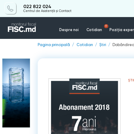
022 822 024
Centrul de Asistență și Contact
9
Despre noi
Cotidian
Poziția exper
Pagina principală
Cotidian
Știri
Dobândirea 
ȘTI