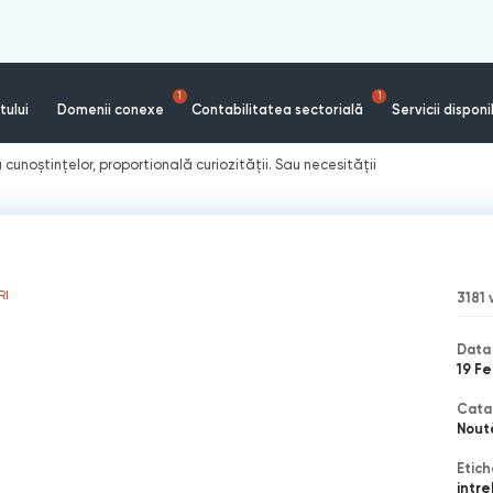
1
1
tului
Domenii conexe
Contabilitatea sectorială
Servicii disponi
cunoștințelor, proportională curiozităţii. Sau necesităţii
RI
3181
Data 
19 Fe
Cata
Nout
Etich
intre