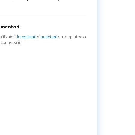
mentarii
tilizatorii
înregistraţi
şi
autorizați
au dreptul de a
 comentarii.