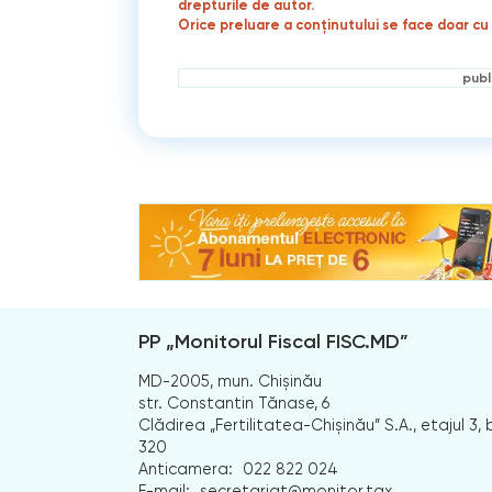
drepturile de autor.
Orice preluare a conținutului se face doar cu 
publ
PP „Monitorul Fiscal FISC.MD”
MD-2005, mun. Chișinău
str. Constantin Tănase, 6
Clădirea „Fertilitatea-Chișinău” S.A., etajul 3, b
320
Anticamera:
022 822 024
E-mail:
secretariat@monitor.tax