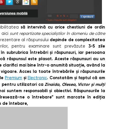
să intervină cu orice chestiuni de ordin
ibilitatea
 aici
sunt repartizate specialiștilor în domeniu de către
depinde de complexitatea
prezentare al răspunsului
3-5 zile
urilor, pentru examinare sunt prevăzute
 în subrubrica Întrebări şi răspunsuri, iar persoana
 că răspunsul este plasat. Aceste răspunsuri au un
e clarifici mai bine într-o anumită situație, având la
 vigoare. Acces la toate întrebările şi răspunsurile
ele
şi
. Constatăm şi faptul că am
Premium
Electronic
”
pentru utilizatori ca
Zinaida, Olesea, Victor şi mulţi
i suntem responsabili şi obiectivi. Răspunsurile la
Adresează-ne o întrebare”
sunt marcate în ediția
n de întebare
,