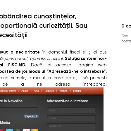
obândirea cunoștințelor,
roportională curiozităţii. Sau
0
co
ecesităţii
Doar u
posta
avut o neclaritate
în domeniul fiscal și ţi-ai pus
Soluția suntem noi -
ăspuns corect, operativ și oficial
.
al FISC.MD.
Dacă ai accesat pagina web
 partea de jos modulul ”Adresează-ne o întrebare”
,
dica numele, e-mailul la care doreşti să primeşti
tul de a ne adresa întrebarea.