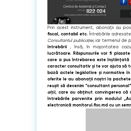
Prin acest instrument, abonații au pos
fiscal, contabil etc.
Întrebările adresate
Consultantul publicației
, iar termenul de 
întrebării
, însă, în majoritatea caz
lucrătoare.
Răspunsurile vor fi plasate
care a pus întrebarea este înştiinţată
caracter consultativ și te vor ajuta să t
bază actele legislative și normative în
oferite le au abonaţii noştri la pachet
reuşit
să devenim “consultant personal
alţii
, care au obţinut convingerea că no
întrebările parvenite prin modulul „
electronică monitorul.fisc.md cu un sem