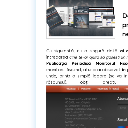
D
p
n
ai 
Cu siguranță, nu o singură dată
întrebarea
cine te-ar ajuta să găsești un r
Publicația Periodică Monitorul Fisc
în
monitorul.fisc.md, atunci ai observat
unde, printr-o simplă logare (se va in
răspunsul), obţii drep