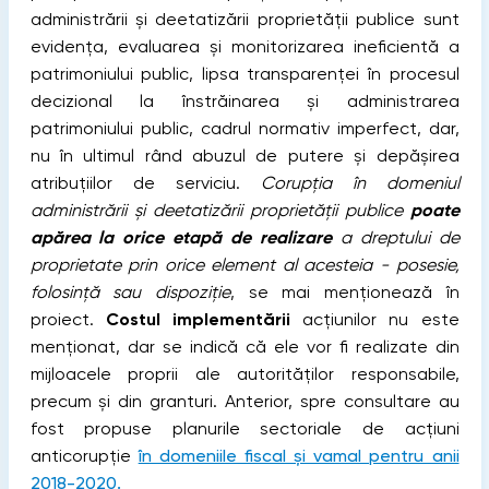
administrării şi deetatizării proprietăţii publice sunt
evidența, evaluarea și monitorizarea ineficientă a
patrimoniului public, lipsa transparenţei în procesul
decizional la înstrăinarea şi administrarea
patrimoniului public, cadrul normativ imperfect, dar,
nu în ultimul rând abuzul de putere și depășirea
atribuțiilor de serviciu.
Corupția în domeniul
administrării şi deetatizării proprietăţii publice
poate
apărea la orice etapă de realizare
a dreptului de
proprietate prin orice element al acesteia - posesie,
folosinţă sau dispoziție
, se mai menționează în
proiect.
Costul implementării
acțiunilor nu este
menționat, dar se indică că ele vor fi realizate din
mijloacele proprii ale autorităților responsabile,
precum și din granturi. Anterior, spre consultare au
fost propuse planurile sectoriale de acțiuni
anticorupție
în domeniile fiscal și vamal pentru anii
2018-2020.