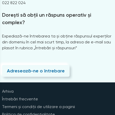
022 822 024
Dorești să obții un răspuns operativ și
complex?
Expediază-ne întrebarea ta și obține răspunsul experților
din domeniu în cel mai scurt timp, la adresa de e-mail sau
plasat în rubrica „Întrebări și răspunsuri”
Adresează-ne o întrebare
Arhiva
Întrebări frecvente
Termeni și condiții de utilizare a paginii
Politica de confidențialitate