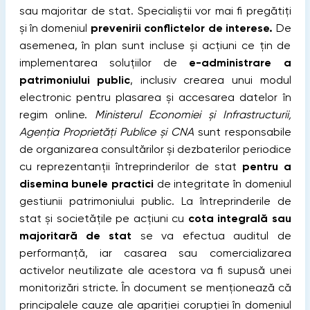
sau majoritar de stat. Specialiștii vor mai fi pregătiți
și în domeniul
prevenirii conflictelor de interese.
De
asemenea, în plan sunt incluse și acțiuni ce țin de
implementarea soluţiilor de
e-administrare a
patrimoniului public
, inclusiv crearea unui modul
electronic pentru plasarea şi accesarea datelor în
regim online.
Ministerul Economiei și Infrastructurii,
Agenția Proprietăți Publice și CNA
sunt responsabile
de organizarea consultărilor și dezbaterilor periodice
cu reprezentanţii întreprinderilor de stat
pentru a
disemina bunele practici
de integritate în domeniul
gestiunii patrimoniului public. La întreprinderile de
stat şi societăţile pe acţiuni cu
cota integrală sau
majoritară de stat
se va efectua auditul de
performanţă, iar casarea sau comercializarea
activelor neutilizate ale acestora va fi supusă unei
monitorizări stricte. În document se menționează că
principalele cauze ale apariției corupției în domeniul