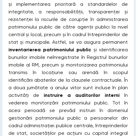
și implementarea prioritară a standardelor de
integritate, a responsabilităţii, transparenţei şi
rezistenţei la riscurile de corupţie în administrarea
patrimoniului public de către agenții publici la nivel
central și local, precum și în cadrul întreprinderilor de
stat și municipale. Astfel, se va asigura permanent
inventarierea patrimoniului public
și identificarea
bunurilor imobile neînregistrate în Registrul bunurilor
imobile al RM, precum și monitorizarea patrimoniului
transmis în locaţiune sau arendă în scopul
identificării abaterilor de la clauzele contractuale. În
a doua jumătate a anului viitor sunt incluse în plan
activități de
instruire a auditorilor interni
în
vederea monitorizării patrimoniului public. Tot în
acea perioadă se prevăd instruiri în domeniul
gestionării patrimoniului public a persoanelor din
cadrul administrației publice centrale, întreprinderilor
de stat, societăţilor pe acţiuni cu capital integral