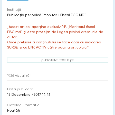
Instituții:
Publicaţia periodică "Monitorul Fiscal FISC.MD"
„Acest articol aparține exclusiv P.P. „Monitorul fiscal
FISC.md” și este protejat de Legea privind drepturile de
autor.
Orice preluare a conținutului se face doar cu indicarea
SURSEI și cu LINK ACTIV către pagina articolului”.
publicitate: 320x50 px
1936
vizualizări
Data publicării:
13 Decembrie /2017 14:41
Catalogul tematic
Noutăți