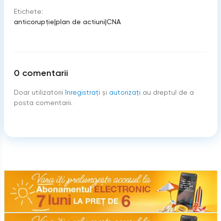
Etichete:
anticorupție
|
plan de actiuni
|
CNA
0
comentarii
Doar utilizatorii
înregistraţi
şi
autorizați
au dreptul de a
posta comentarii.