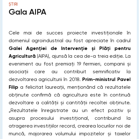
ȘTIRI
Gala AIPA
Cele mai de succes proiecte investiționale în
domeniul agroindustrial au fost apreciate în cadrul
Galei Agenției de Intervenție și Plăți pentru
Agricultură
(AIPA), ajunsă la cea de-a treia ediție. La
eveniment au fost premiați 19 fermieri, companii și
asociații care au contribuit semnificativ la
dezvoltarea agriculturii în 2018.
Prim-ministrul Pavel
Filip
a felicitat laureații, menționând că rezultatele
obținute confirmă că agricultura este în continuă
dezvoltare a calității și cantității recoltei obținute.
„Rezultatele înregistrate au un efect pozitiv și
asupra procesului investițional, contribuind la
atragerea investițiilor record, crearea locurilor noi de
muncă, majorarea volumului impozitelor și taxelor