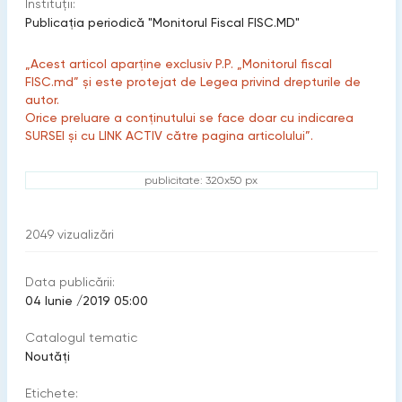
Instituții:
Publicaţia periodică "Monitorul Fiscal FISC.MD"
„Acest articol aparține exclusiv P.P. „Monitorul fiscal
FISC.md” și este protejat de Legea privind drepturile de
autor.
Orice preluare a conținutului se face doar cu indicarea
SURSEI și cu LINK ACTIV către pagina articolului”.
publicitate: 320x50 px
2049
vizualizări
Data publicării:
04 Iunie /2019 05:00
Catalogul tematic
Noutăți
Etichete: