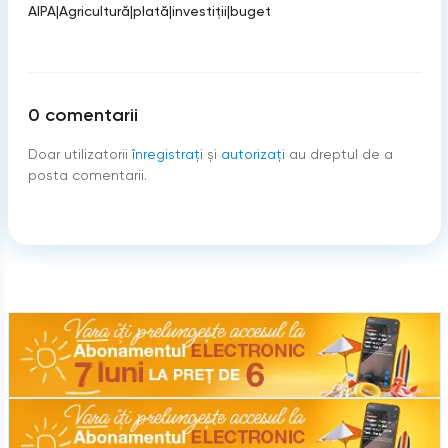
AIPA
|
Agricultură
|
plată
|
investiţii
|
buget
0
comentarii
Doar utilizatorii
înregistraţi
şi
autorizați
au dreptul de a
posta comentarii.