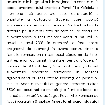
acumulate la bugetul public național”, a constatat în
cadrul evenimentului premierul Pavel Filip. Oficialul a
menționat că agricultura este considerată o
prioritate a actualului Guvern, care acordă
susținerea necesară domeniului. Au fost lichidate
datoriile pe subvenții față de fermieri, iar fondul de
subvenționare a fost majorat până la 900 mil. lei
anual. În anul 2018, în premieră, a fost lansat
programul de subvenții în avans pentru tineri și
femeile fermieri, prin intermediul căruia 66 de tineri
antreprenori au primit finanțare pentru afaceri, în
valoare de 83 mil. lei. „Doar anul trecut, datorit
subvențiilor acordate fermierilor, în sectorul
agroindustrial au fost atrase investiții de peste 6,1
mld. lei. Aceste investiții au generat crearea a circa
3500 de locuri noi de muncă și a 2 mii de locuri de
muncă sezonieră”, a adăugat Pavel Filip. Fermierii au
fost încurajați
să aplice în sectorul agroindustrial