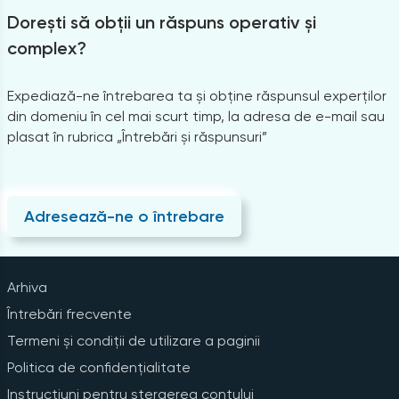
Dorești să obții un răspuns operativ și
complex?
Expediază-ne întrebarea ta și obține răspunsul experților
din domeniu în cel mai scurt timp, la adresa de e-mail sau
plasat în rubrica „Întrebări și răspunsuri”
Adresează-ne o întrebare
Arhiva
Întrebări frecvente
Termeni și condiții de utilizare a paginii
Politica de confidențialitate
Instrucțiuni pentru ștergerea contului