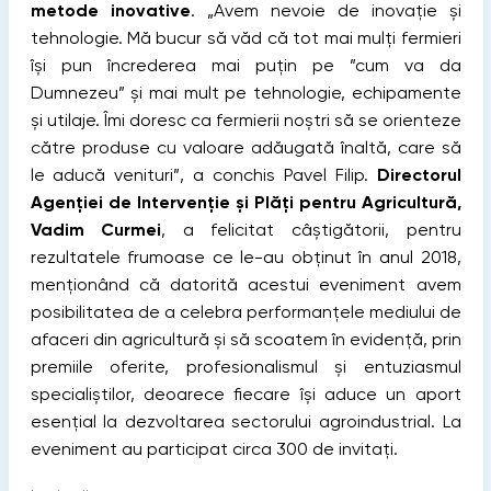
metode inovative
. „Avem nevoie de inovație și
tehnologie. Mă bucur să văd că tot mai mulți fermieri
își pun încrederea mai puțin pe ”cum va da
Dumnezeu” și mai mult pe tehnologie, echipamente
și utilaje. Îmi doresc ca fermierii noștri să se orienteze
către produse cu valoare adăugată înaltă, care să
le aducă venituri”, a conchis Pavel Filip.
Directorul
Agenției de Intervenție și Plăți pentru Agricultură,
Vadim Curmei
, a felicitat câștigătorii, pentru
rezultatele frumoase ce le-au obținut în anul 2018,
menționând că datorită acestui eveniment avem
posibilitatea de a celebra performanțele mediului de
afaceri din agricultură şi să scoatem în evidență, prin
premiile oferite, profesionalismul şi entuziasmul
specialiștilor, deoarece fiecare îşi aduce un aport
esențial la dezvoltarea sectorului agroindustrial. La
eveniment au participat circa 300 de invitați.