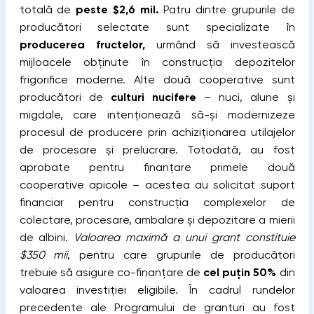
totală de
peste $2,6 mil.
Patru dintre grupurile de
producători selectate sunt specializate în
producerea fructelor,
urmând să investească
mijloacele obținute în construcția depozitelor
frigorifice moderne. Alte două cooperative sunt
producători de
culturi nucifere
– nuci, alune și
migdale, care intenționează să-și modernizeze
procesul de producere prin achiziționarea utilajelor
de procesare și prelucrare.
Totodată, au fost
aprobate pentru finanțare primele două
cooperative apicole – acestea au solicitat suport
financiar pentru construcția complexelor de
colectare, procesare, ambalare și depozitare a mierii
de albini.
Valoarea maximă a unui grant constituie
$350 mii
, pentru care grupurile de producători
trebuie să asigure co-finanțare de
cel puțin 50%
din
valoarea investiției eligibile. În cadrul rundelor
precedente ale Programului de granturi au fost