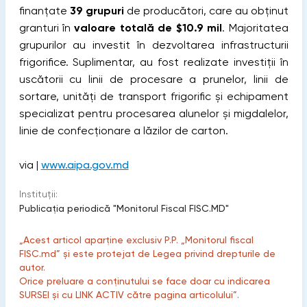
finanțate
39 grupuri
de producători, care au obținut
granturi în
valoare totală de $10.9 mil
. Majoritatea
grupurilor au investit în dezvoltarea infrastructurii
frigorifice. Suplimentar, au fost realizate investiţii în
uscătorii cu linii de procesare a prunelor, linii de
sortare, unităţi de transport frigorific şi echipament
specializat pentru procesarea alunelor şi migdalelor,
linie de confecționare a lăzilor de carton.
via |
www.aipa.gov.md
Instituții:
Publicaţia periodică "Monitorul Fiscal FISC.MD"
„Acest articol aparține exclusiv P.P. „Monitorul fiscal
FISC.md” și este protejat de Legea privind drepturile de
autor.
Orice preluare a conținutului se face doar cu indicarea
SURSEI și cu LINK ACTIV către pagina articolului”.