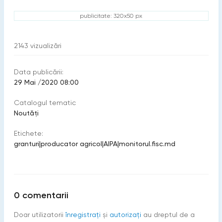
publicitate: 320x50 px
2143
vizualizări
Data publicării:
29 Mai /2020 08:00
Catalogul tematic
Noutăți
Etichete:
granturi
|
producator agricol
|
AIPA
|
monitorul.fisc.md
0
comentarii
Doar utilizatorii
înregistraţi
şi
autorizați
au dreptul de a