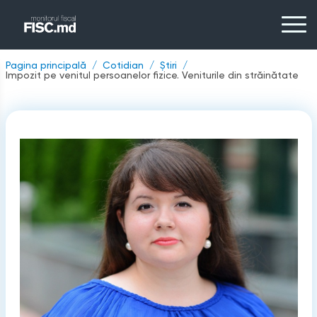
Pagina principală
Cotidian
Știri
Impozit pe venitul persoanelor fizice. Veniturile din străinătate