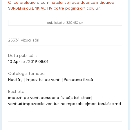
Orice preluare a conținutului se face doar cu indicarea
SURSEI și cu LINK ACTIV către pagina articolului”.
publicitate: 320x50 px
25534
vizualizări
Data publicării:
10 Aprilie /2019 08:01
Catalogul tematic
Noutăți
|
Impozitul pe venit
|
Persoana fizică
Etichete:
impozit pe venit
|
persoana fizică
|
stat strain
|
venituri impozabile
|
venituri neimpozabile
|
monitorul.fisc.md