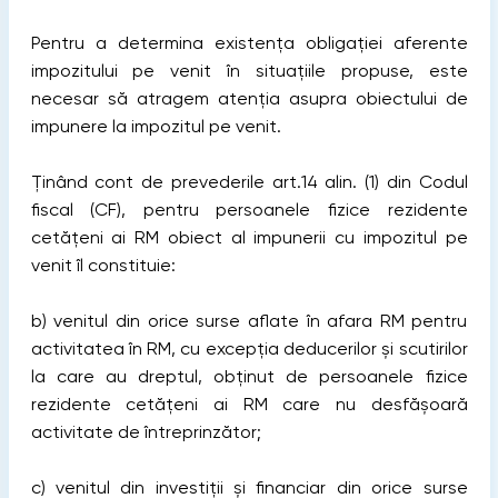
Pentru a determina existența obligației aferente
impozitului pe venit în situațiile propuse, este
necesar să atragem atenția asupra obiectului de
impunere la impozitul pe venit.
Ținând cont de prevederile art.14 alin. (1) din Codul
fiscal (CF), pentru persoanele fizice rezidente
cetăţeni ai RM obiect al impunerii cu impozitul pe
venit îl constituie:
b) venitul din orice surse aflate în afara RM pentru
activitatea în RM, cu excepţia deducerilor şi scutirilor
la care au dreptul, obţinut de persoanele fizice
rezidente cetăţeni ai RM care nu desfăşoară
activitate de întreprinzător;
c) venitul din investiţii şi financiar din orice surse