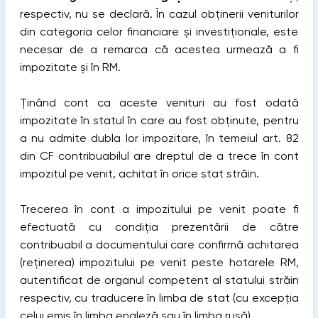
respectiv, nu se declară. În cazul obținerii veniturilor
din categoria celor financiare și investiționale, este
necesar de a remarca că acestea urmează a fi
impozitate și în RM.
Ținând cont ca aceste venituri au fost odată
impozitate în statul în care au fost obținute, pentru
a nu admite dubla lor impozitare, în temeiul art. 82
din CF contribuabilul are dreptul de a trece în cont
impozitul pe venit, achitat în orice stat străin.
Trecerea în cont a impozitului pe venit poate fi
efectuată cu condiţia prezentării de către
contribuabil a documentului care confirmă achitarea
(reţinerea) impozitului pe venit peste hotarele RM,
autentificat de organul competent al statului străin
respectiv, cu traducere în limba de stat (cu excepţia
celui emis în limba engleză sau în limba rusă).