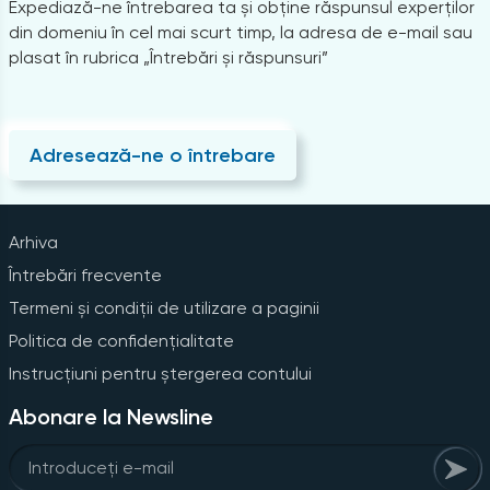
Expediază-ne întrebarea ta și obține răspunsul experților
din domeniu în cel mai scurt timp, la adresa de e-mail sau
plasat în rubrica „Întrebări și răspunsuri”
Adresează-ne o întrebare
Arhiva
Întrebări frecvente
Termeni și condiții de utilizare a paginii
Politica de confidențialitate
Instrucțiuni pentru ștergerea contului
Abonare la Newsline