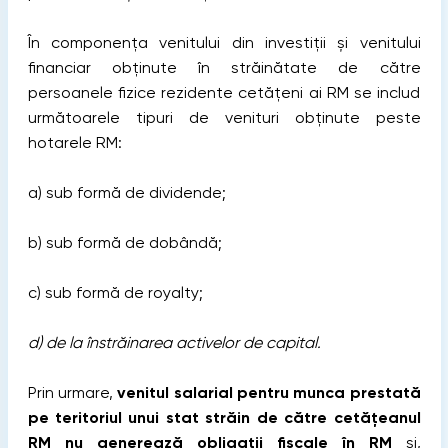
În componenţa venitului din investiţii şi venitului
financiar obţinute în străinătate de către
persoanele fizice rezidente cetățeni ai RM se includ
următoarele tipuri de venituri obţinute peste
hotarele RM:
a) sub formă de dividende;
b) sub formă de dobândă;
c) sub formă de royalty;
d) de la înstrăinarea activelor de capital.
Prin urmare,
venitul salarial pentru munca prestată
pe teritoriul unui stat străin de către cetățeanul
RM nu generează obligații fiscale în RM
și,