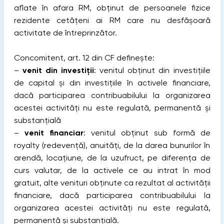
aflate în afara RM, obţinut de persoanele fizice
rezidente cetăţeni ai RM care nu desfăşoară
activitate de întreprinzător.
Concomitent, art. 12 din CF definește:
–
venit din investiţii
: venitul obţinut din investiţiile
de capital și din investiţiile în activele financiare,
dacă participarea contribuabilului la organizarea
acestei activităţi nu este regulată, permanentă şi
substanţială
–
venit financiar
: venitul obţinut sub formă de
royalty (redevenţă), anuităţi, de la darea bunurilor în
arendă, locaţiune, de la uzufruct, pe diferenţa de
curs valutar, de la activele ce au intrat în mod
gratuit, alte venituri obţinute ca rezultat al activităţii
financiare, dacă participarea contribuabilului la
organizarea acestei activităţi nu este regulată,
permanentă şi substanţială.