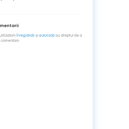
mentarii
tilizatorii
înregistraţi
şi
autorizați
au dreptul de a
 comentarii.