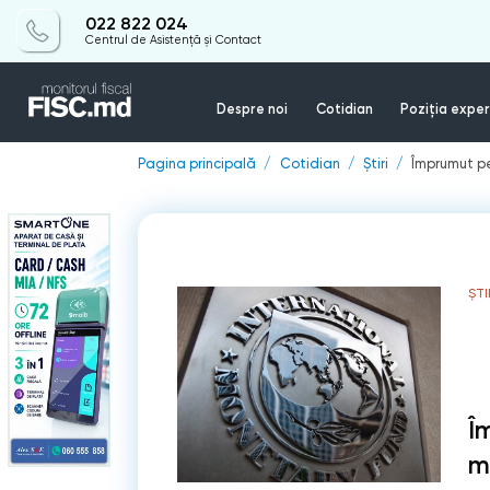
022 822 024
Centrul de Asistență și Contact
Despre noi
Cotidian
Poziția exper
Pagina principală
Cotidian
Știri
Împrumut pe
ȘTI
Î
m