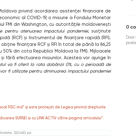
 Moldova privind acordarea asistenței financiare de
economic al COVID-19, o misiune a Fondului Monetar
diul FMI din Washington, cu autoritățile moldovenești
0
co
re pentru atenuarea impactului pandemiei
, susținute
Doar u
idă (RCF) și Instrumentul de finanțare rapidă (RFI).
posta
bține finanțare RCF și RFI în total de până la 86,25
 50% din cota Republicii Moldova la FMI).
Mijloacele
 și fără efectuarea misiunilor. Acestea vor ajunge în
tul va fi oferit la rata dobânzii 0%, cu o perioadă de
e vor fi utilizate pentru diminuarea impactului pandemiei
fiscal FISC.md” și este protejat de Legea privind drepturile
dicarea SURSEI și cu LINK ACTIV către pagina articolului”.
icitate: 320x50 px