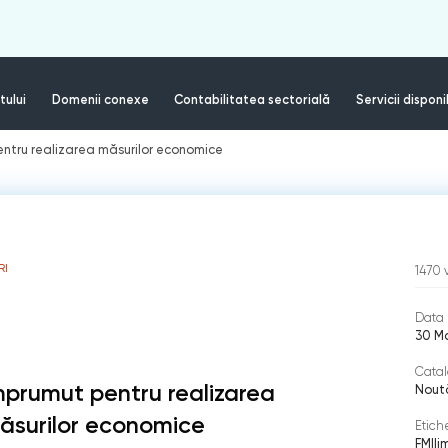
tului
Domenii conexe
Contabilitatea sectorială
Servicii disponi
ntru realizarea măsurilor economice
RI
1470
Data 
30 M
Catal
mprumut pentru realizarea
Nout
ăsurilor economice
Etich
FMI
|
i