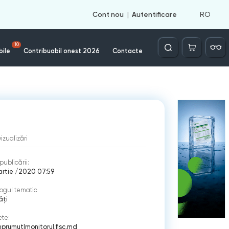
RO
Cont nou
Autentificare
Căutare
10
bile
Contribuabil onest 2026
Contacte
vizualizări
publicării:
artie /2020 07:59
ogul tematic
ăți
ete:
mprumut
|
monitorul.fisc.md