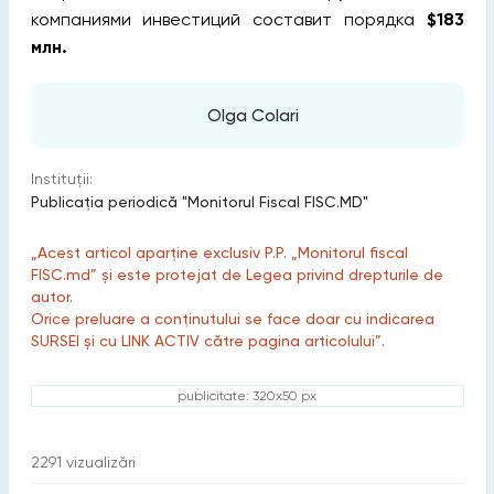
компаниями инвестиций составит порядка
$183
млн.
Olga Colari
Instituții:
Publicaţia periodică "Monitorul Fiscal FISC.MD"
„Acest articol aparține exclusiv P.P. „Monitorul fiscal
FISC.md” și este protejat de Legea privind drepturile de
autor.
Orice preluare a conținutului se face doar cu indicarea
SURSEI și cu LINK ACTIV către pagina articolului”.
publicitate: 320x50 px
2291
vizualizări