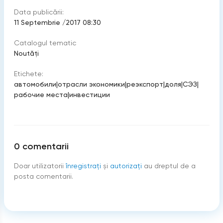
Data publicării:
11 Septembrie /2017 08:30
Catalogul tematic
Noutăți
Etichete:
автомобили
|
отрасли экономики
|
реэкспорт
|
доля
|
СЭЗ
|
рабочие места
|
инвестиции
0
comentarii
Doar utilizatorii
înregistraţi
şi
autorizați
au dreptul de a
posta comentarii.