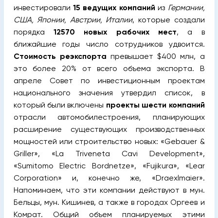
инвестировали
15 ведущих компаний
из
Германии,
США, Японии, Австрии, Италии
, которые создали
порядка
12570 новых рабочих мест
, а в
ближайшие годы число сотрудников удвоится.
Стоимость реэкспорта
превышает $400 млн, а
это более 20% от всего объема экспорта. В
апреле Совет по инвестиционным проектам
национального значения утвердил список, в
который были включены
проекты шести компаний
отрасли автомобилестроения, планирующих
расширение существующих производственных
мощностей или строительство новых: «Gebauer &
Griller», «La Triveneta Cavi Development»,
«Sumitomo Electric Bordnetze», «Fujikura», «Lear
Corporation» и, конечно же, «Draexlmaier».
Напоминаем, что эти компании действуют в мун.
Бельцы, мун. Кишинев, а также в городах Оргеев и
Комрат. Общий объем планируемых этими