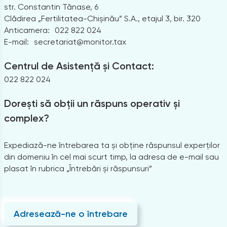
str. Constantin Tănase, 6
Clădirea „Fertilitatea-Chișinău” S.A., etajul 3, bir. 320
Anticamera:
022 822 024
E-mail:
secretariat@monitor.tax
Centrul de Asistență și Contact:
022 822 024
Dorești să obții un răspuns operativ și
complex?
Expediază-ne întrebarea ta și obține răspunsul experților
din domeniu în cel mai scurt timp, la adresa de e-mail sau
plasat în rubrica „Întrebări și răspunsuri”
Adresează-ne o întrebare