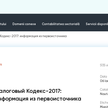
tului
Domenii conexe
Contabilitatea sectorială
Servicii disponi
Кодекс-2017: информация из первоисточника
RI
5135
v
Data 
06 Ia
алоговый Кодекс-2017:
Catal
Nout
нформация из первоисточника
Etich
Monit