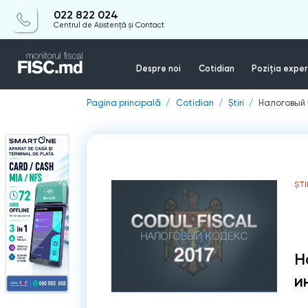
022 822 024
Centrul de Asistență și Contact
Despre noi
Cotidian
Poziția exper
Pagina principală
Cotidian
Știri
Налоговый 
ȘTI
Н
и