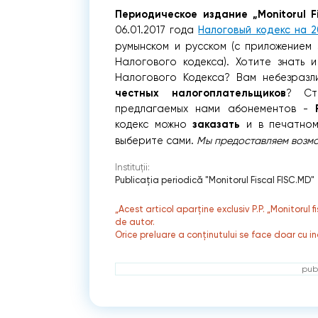
Периодическое издание „Monitorul Fi
06.01.2017 года
Налоговый кодекс на 2
румынском и русском (с приложением 
Налогового кодекса).
Хотите знать и
Налогового Кодекса? Вам небезразл
честных налогоплательщиков
? Ст
предлагаемых нами абонементов -
заказать
кодекс можно
и в печатном
выберите сами.
Мы предоставляем возмо
Instituții:
Publicaţia periodică "Monitorul Fiscal FISC.MD"
„Acest articol aparține exclusiv P.P. „Monitorul 
de autor.
Orice preluare a conținutului se face doar cu in
publ