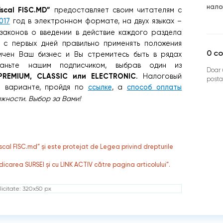
нало
scal FISC.MD”
предоставляет своим читателям с
017
год в электронном формате, на двух языках –
законов о введении в действие каждого раздела
 с первых дней правильно применять положения
0
co
ичен Ваш бизнес и Вы стремитесь быть в рядах
аньте нашим подписчиком, выбрав один из
Doar u
PREMIUM, CLASSIC или ELECTRONIC
. Налоговый
posta
 варианте, пройдя по
ссылке
, а
способ оплаты
жности. Выбор за Вами!
fiscal FISC.md” și este protejat de Legea privind drepturile
dicarea SURSEI și cu LINK ACTIV către pagina articolului”.
icitate: 320x50 px