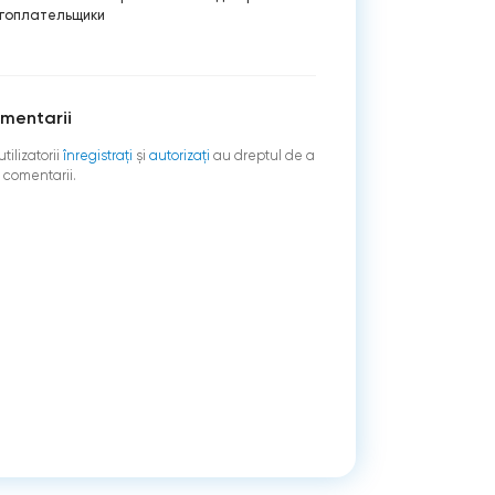
гоплательщики
mentarii
tilizatorii
înregistraţi
şi
autorizați
au dreptul de a
 comentarii.