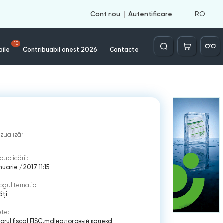
RO
Cont nou
Autentificare
Căutare
10
bile
Contribuabil onest 2026
Contacte
izualizări
publicării:
nuarie /2017 11:15
ogul tematic
ăți
ete:
orul fiscal FISC.md
|
налоговый кодекс
|