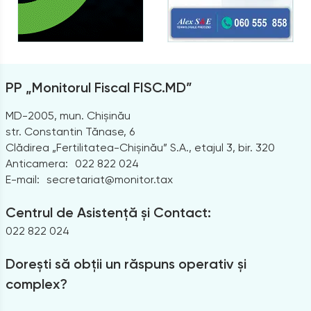
PP „Monitorul Fiscal FISC.MD”
MD-2005, mun. Chișinău
str. Constantin Tănase, 6
Clădirea „Fertilitatea-Chișinău” S.A., etajul 3, bir. 320
Anticamera:
022 822 024
E-mail:
secretariat@monitor.tax
Centrul de Asistență și Contact:
022 822 024
Dorești să obții un răspuns operativ și
complex?