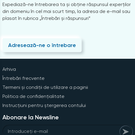
Expediază-ne întrebarea ta și obține răspunsul experților
din domeniu în cel mai scurt timp, la adresa de e-mail sau
plasat în rubrica „Întrebări și răspunsuri”
Adresează-ne o întrebare
Arhiva
Întrebări frecvente
Termeni și condiții de utilizare a paginii
Politica de confidențialitate
Instrucțiuni pentru ștergerea contului
Abonare la Newsline