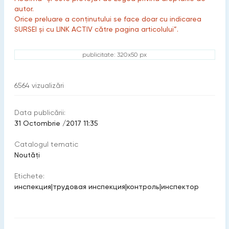
autor.
Orice preluare a conținutului se face doar cu indicarea
SURSEI și cu LINK ACTIV către pagina articolului”.
publicitate: 320x50 px
6564
vizualizări
Data publicării:
31 Octombrie /2017 11:35
Catalogul tematic
Noutăți
Etichete:
инспекция
|
трудовая инспекция
|
контроль
|
инспектор