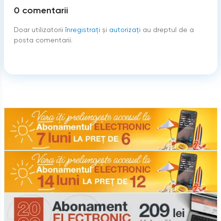
0
comentarii
Doar utilizatorii
înregistraţi
şi
autorizați
au dreptul de a
posta comentarii.