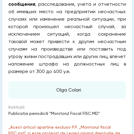
сообщения
, расследования, учета и отчетности
об имевших место на предприятии несчастных
случаях или изменение реальной ситуации, при
которой произошел несчастный случай, за
исключением ситуаций, когда сохранение
таковой может привести к другим несчастным
случаям на производстве или поставить под
угрозу жизни пострадавших или других лиц, влечет
наложение штрафа на должностных лиц в
размере от 300 до 400 у.е.
Olga Colari
Instituții:
Publicaţia periodică "Monitorul Fiscal FISC.MD"
„Acest articol aparține exclusiv P.P. „Monitorul fiscal
FISC.md” și este protejat de Legea privind drepturile de