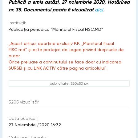
Publică a emis astăzi, 27 noiembrie 2020, Hotărîrea
nr. 35. Documentul poate fi vizualizat
aici
.
Instituții:
Publicaţia periodică "Monitorul Fiscal FISC.MD"
„Acest articol aparține exclusiv P.P. „Monitorul fiscal
FISC.md” și este protejat de Legea privind drepturile de
autor.
Orice preluare a conținutului se face doar cu indicarea
SURSEI și cu LINK ACTIV către pagina articolului”.
publicitate: 320x50 px
5205
vizualizări
Data publicării:
27 Noiembrie /2020 16:32
Catalogul tematic