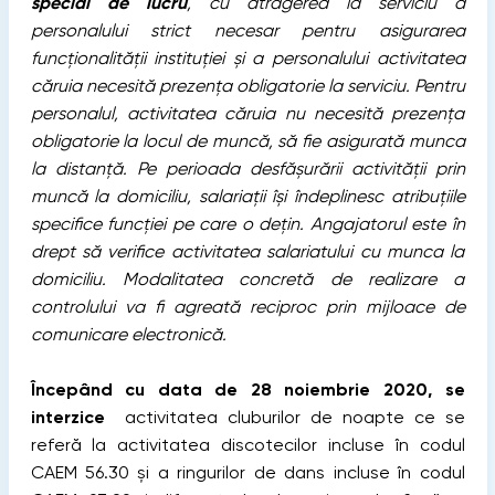
special de lucru
, cu atragerea la serviciu a
personalului strict necesar pentru asigurarea
funcţionalităţii instituţiei şi a personalului activitatea
căruia necesită prezenţa obligatorie la serviciu. Pentru
personalul, activitatea căruia nu necesită prezenţa
obligatorie la locul de muncă, să fie asigurată munca
la distanţă.
Pe perioada desfăşurării activităţii prin
muncă la domiciliu, salariaţii îşi îndeplinesc atribuţiile
specifice funcţiei pe care o deţin. Angajatorul este în
drept să verifice activitatea salariatului cu munca la
domiciliu. Modalitatea concretă de realizare a
controlului va fi agreată reciproc prin mijloace de
comunicare electronică.
Începând cu data de 28 noiembrie 2020, se
interzice
activitatea cluburilor de noapte ce se
referă la activitatea discotecilor incluse în codul
CAEM 56.30 şi a ringurilor de dans incluse în codul