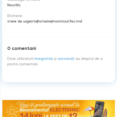
Noutăți
Etichete:
stare de urgenta
|
hotarire
|
monitorul.fisc.md
0
comentarii
Doar utilizatorii
înregistraţi
şi
autorizați
au dreptul de a
posta comentarii.