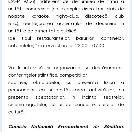
CAEM 93.29, indiferent de denumirea de firmă a
unităţii comerciale (ca exemplu: disco-bar, club de
noapte, karaoke, night-club, discotecă, club
etc.), desfăşurarea activităţilor de deservire în
unităţile de alimentaţie publică
(de tipul restaurantelor, barurilor, cantinelor,
cafenelelor) în intervalul orelor 22.00 - 07.00.
Va fi interzisă și organizarea şi desfăşurarea-
conferinţelor ştiinţifice, competiţiilor
sportive, olimpiadelor, cu prezenţa fizică a
persoanelor, ca și desfăşurarea activităţilor, cu
prezenţa spectatorilor, în incinta teatrelor,
cinematografelor, sălilor de concerte, caselor de
cultură.
Comisia Naţională Extraordinară de Sănătate