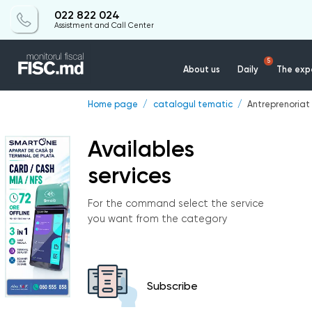
022 822 024
Assistment and Call Center
5
About us
Daily
The expe
Home page
catalogul tematic
Antreprenoriat
Availables
services
For the command select the service
you want from the category
Subscribe