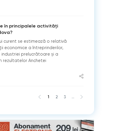
 în principalele activități
dova?
ului curent se estimează o relativă
ții economice a întreprinderilor,
industriei prelucrătoare și a
m rezultatelor Anchetei
1
2
3
...