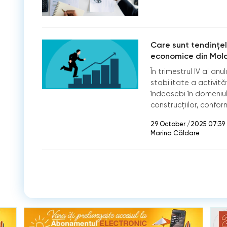
Care sunt tendințele
economice din Mol
În trimestrul IV al an
stabilitate a activită
îndeosebi în domeniul 
construcțiilor, confor
29 October /2025 07:39
Marina Căldare