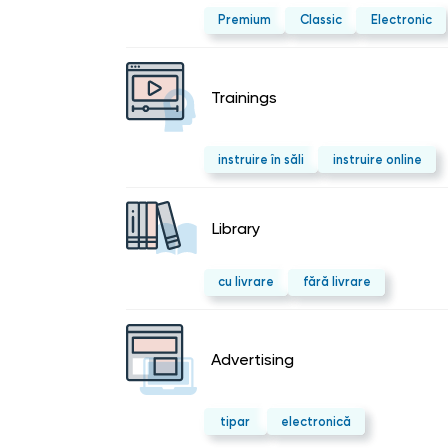
Premium
Classic
Electronic
Trainings
instruire în săli
instruire online
Library
cu livrare
fără livrare
Advertising
tipar
electronică