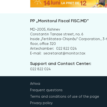
PP „Monitorul Fiscal FISC.MD”
MD-2005, Kishinev
Constantin Tanase street, no. 6
Inside „Fertilitatea-Chișinău” Corporation., 3-
floor, office 320
Antechamber:
022 822 024
E-mail:
secretariat@monitor.tax
Support and Contact Center:
022 822 024
Arhiva
Frequent questions
Terms and conditions of use of the page
Privacy policy