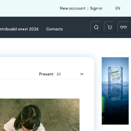
EN
New account
Sign in
Căutare
ntribuabil onest 2026
Contacts
Present: