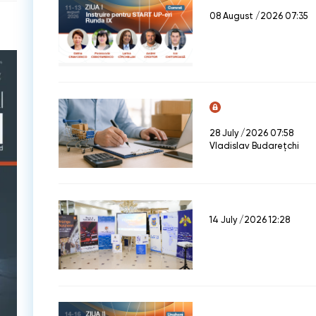
08 August /2026 07:35
28 July /2026 07:58
Vladislav Budarețchi
14 July /2026 12:28