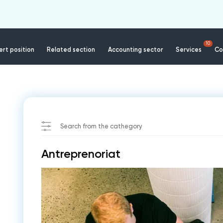
10
rt position
Related section
Accounting sector
Services
Co
Search from the cathegory
Antreprenoriat