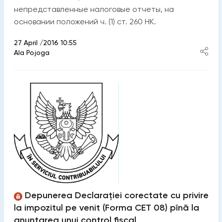
непредставленные налоговые отчеты, на
основании положений ч. (1) ст. 260 НК.
27 April /2016 10:55
Ala Pojoga
Depunerea Declarației corectate cu privire
la impozitul pe venit (Forma CET 08) pînă la
anunțarea unui control fiscal