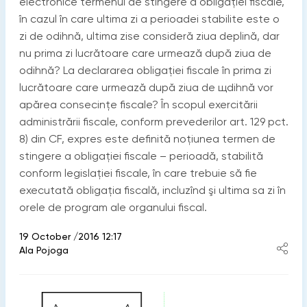
electronice termenul de stingere a obligației fiscale,
în cazul în care ultima zi a perioadei stabilite este o
zi de odihnă, ultima zise consideră ziua deplină, dar
nu prima zi lucrătoare care urmează după ziua de
odihnă? La declararea obligației fiscale în prima zi
lucrătoare care urmează după ziua de щdihnă vor
apărea consecințe fiscale? În scopul exercitării
administrării fiscale, conform prevederilor art. 129 pct.
8) din CF, expres este definită noțiunea termen de
stingere a obligaţiei fiscale – perioadă, stabilită
conform legislaţiei fiscale, în care trebuie să fie
executată obligaţia fiscală, incluzînd şi ultima sa zi în
orele de program ale organului fiscal.
19 October /2016 12:17
Ala Pojoga