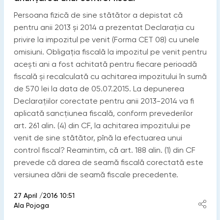
Persoana fizică de sine stătător a depistat că
pentru anii 2013 și 2014 a prezentat Declarația cu
privire la impozitul pe venit (Forma CET 08) cu unele
omisiuni. Obligația fiscală la impozitul pe venit pentru
acești ani a fost achitată pentru fiecare perioadă
fiscală și recalculată cu achitarea impozitului în sumă
de 570 lei la data de 05.07.2015. La depunerea
Declarațiilor corectate pentru anii 2013-2014 va fi
aplicată sancțiunea fiscală, conform prevederilor
art. 261 alin. (4) din CF, la achitarea impozitului pe
venit de sine stătător, pînă la efectuarea unui
control fiscal? Reamintim, că art. 188 alin. (1) din CF
prevede că darea de seamă fiscală corectată este
versiunea dării de seamă fiscale precedente.
27 April /2016 10:51
Ala Pojoga