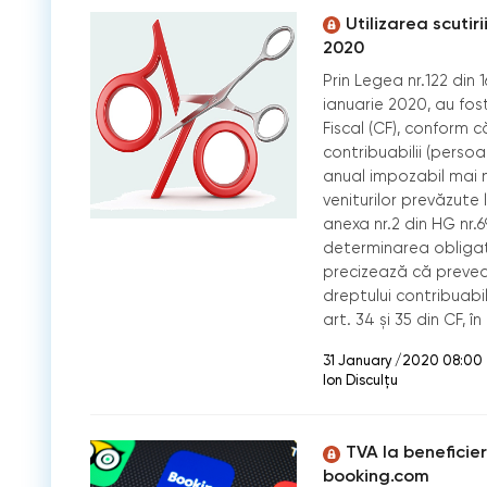
Utilizarea scutir
2020
Prin Legea nr.122 din 
ianuarie 2020, au fos
Fiscal (CF), conform 
contribuabilii (persoa
anual impozabil mai 
veniturilor prevăzute 
anexa nr.2 din HG nr.69
determinarea obligați
precizează că preved
dreptului contribuabil
art. 34 și 35 din CF, î
31 January /2020 08:00
Ion Disculțu
TVA la beneficier
booking.com