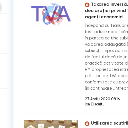
Taxarea inversă
declarației privind T
agenți economici
Începând cu 1 ianuarie
fost aduse modificări 
în partea ce ține subi
valoarea adăugată (TVA
subiecții impozabili su
de faptul dacă dețin 
practică activitate de
RM proprietatea întrep
plătitori de TVA decla
conformitate cu preved
(în continuare „întrepr
27 April /2020 08:16
Ion Disculțu
Utilizarea scutiri