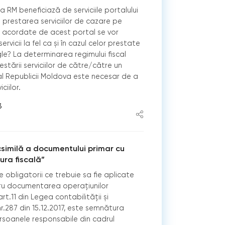
RM beneficiază de serviciile portalului
prestarea serviciilor de cazare pe
ile acordate de acest portal se vor
rvicii la fel ca și în cazul celor prestate
e? La determinarea regimului fiscal
estării serviciilor de către/către un
al Republicii Moldova este necesar de a
iciilor.
3
similă a documentului primar cu
ura fiscală”
 obligatorii ce trebuie sa fie aplicate
tru documentarea operațiunilor
t.11 din Legea contabilităţii și
nr.287 din 15.12.2017, este semnătura
rsoanele responsabile din cadrul