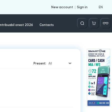
EN
New account
Sign in
Căutare
ntribuabil onest 2026
Contacts
Present: