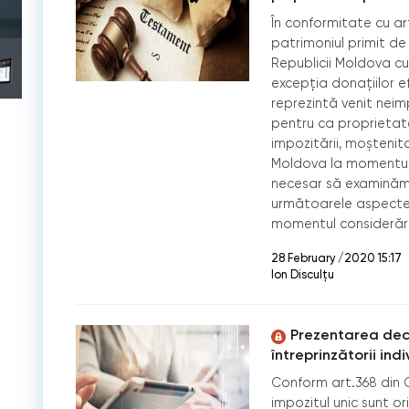
În conformitate cu art.
patrimoniul primit de
Republicii Moldova cu
excepţia donaţiilor ef
reprezintă venit nei
pentru ca proprietat
impozitării, moștenito
Moldova la momentul a
necesar să examinăm a
următoarele aspecte: 
momentul considerării
28 February /2020 15:17
Ion Disculțu
Prezentarea decl
întreprinzătorii indi
Conform art.368 din Co
impozitul unic sunt ori