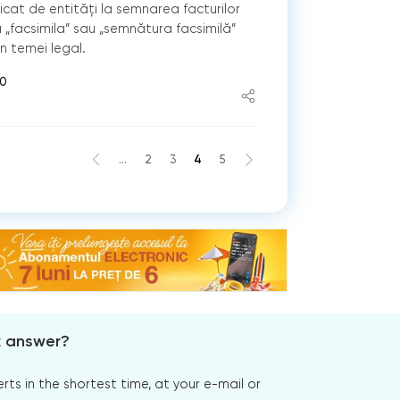
ticat de entități la semnarea facturilor
a „facsimila” sau „semnătura facsimilă”
un temei legal.
00
...
2
3
4
5
x answer?
s in the shortest time, at your e-mail or