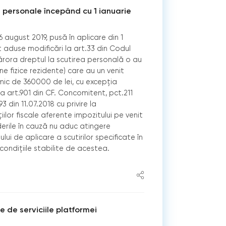
ii personale începând cu 1 ianuarie
16 august 2019, pusă în aplicare din 1
t aduse modificări la art.33 din Codul
cărora dreptul la scutirea personală o au
ne fizice rezidente) care au un venit
mic de 360000 de lei, cu excepţia
la art.901 din CF. Concomitent, pct.211
3 din 11.07.2018 cu privire la
ilor fiscale aferente impozitului pe venit
erile în cauză nu aduc atingere
ului de aplicare a scutirilor specificate în
n condițiile stabilite de acestea.
e de serviciile platformei