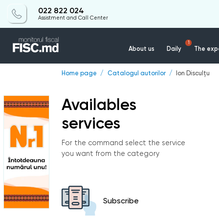
022 822 024
Assistment and Call Center
1
About us
Daily
The expe
Home page
Catalogul autorilor
Ion Disculțu
Availables
services
For the command select the service
you want from the category
Subscribe