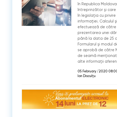
în Republica Moldova î
întreprinzător şi care
în legislaţia cu privir
informaţiei. Calculul 
efectuează de către re
prezentarea unei dări
până la data de 25 a 
Formularul şi modul 
se aprobă de către Mi
de seamă menţionată, 
alte informaţii aferent
05 February /2020 08:0
Ion Disculțu