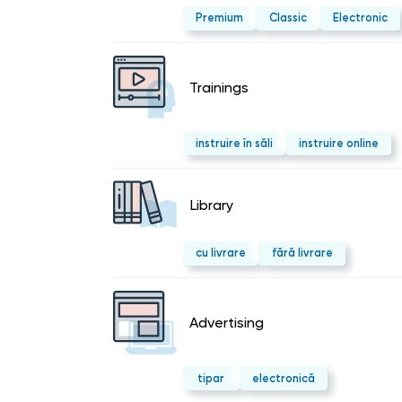
Premium
Classic
Electronic
Trainings
instruire în săli
instruire online
Library
cu livrare
fără livrare
Advertising
tipar
electronică