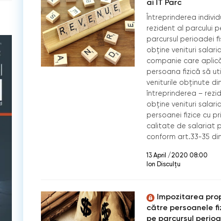
ai IT Parc
Întreprinderea individ
rezident al parcului 
parcursul perioadei f
obține venituri salar
companie care aplică
persoana fizică să ut
veniturile obținute di
întreprinderea – rezid
obține venituri salar
persoanei fizice cu pr
calitate de salariat p
conform art.33-35 di
13 April /2020 08:00
Ion Disculțu
Impozitarea prop
către persoanele fi
pe parcursul perioa