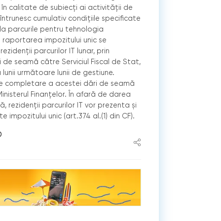
n calitate de subiecţi ai activităţii de
 întrunesc cumulativ condiţiile specificate
e la parcurile pentru tehnologia
şi raportarea impozitului unic se
zidenţii parcurilor IT lunar, prin
 de seamă către Serviciul Fiscal de Stat,
lunii următoare lunii de gestiune.
de completare a acestei dări de seamă
nisterul Finanţelor. În afară de darea
rezidenţii parcurilor IT vor prezenta și
e impozitului unic (art.374 al.(1) din CF).
0