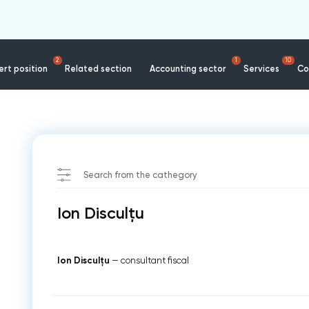
2
1
10
rt position
Related section
Accounting sector
Services
Co
Search from the cathegory
Ion Disculțu
Ion Disculțu
— consultant fiscal