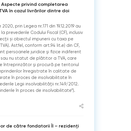
. Aspecte privind completarea
VA în cazul livrărilor dintre doi
 2020, prin Legea nr.171 din 19.12.2019 au
la prevederile Codului Fiscal (CF), inclusiv
ecții și obiectul impunerii cu taxa pe
). Astfel, conform art.94 lit.e) din CF,
nt persoanele juridice şi fizice indiferent
sau nu statut de plătitor a TVA, care
 întreprinzător şi procură pe teritoriul
rinderilor înregistrate în calitate de
rate în proces de insolvabilitate în
erile Legii insolvabilităţii nr.149/2012.
inderile în proces de insolvabilitate”).
lor de către fondatorii ÎI – rezidenți