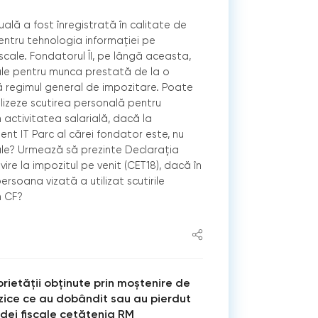
uală a fost înregistrată în calitate de
pentru tehnologia informației pe
iscale. Fondatorul ÎI, pe lângă aceasta,
iale pentru munca prestată de la o
 regimul general de impozitare. Poate
ilizeze scutirea personală pentru
n activitatea salarială, dacă la
ent IT Parc al cărei fondator este, nu
iale? Urmează să prezinte Declarația
ivire la impozitul pe venit (CET18), dacă în
ersoana vizată a utilizat scutirile
n CF?
rietății obținute prin moștenire de
zice ce au dobândit sau au pierdut
dei fiscale cetățenia RM