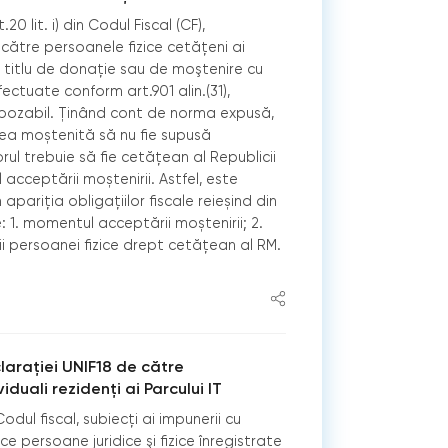
20 lit. i) din Codul Fiscal (CF),
 către persoanele fizice cetăţeni ai
 titlu de donaţie sau de moştenire cu
ectuate conform art.901 alin.(31),
mpozabil. Ținând cont de norma expusă,
ea moștenită să nu fie supusă
rul trebuie să fie cetățean al Republicii
cceptării moștenirii. Astfel, este
pariția obligațiilor fiscale reieșind din
1. momentul acceptării moștenirii; 2.
 persoanei fizice drept cetățean al RM.
arației UNIF18 de către
viduali rezidenți ai Parcului IT
dul fiscal, subiecţi ai impunerii cu
ce persoane juridice şi fizice înregistrate