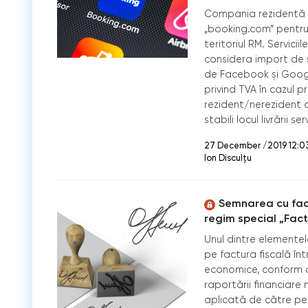
Compania rezidentă a 
„booking.com” pentru 
teritoriul RM. Servici
considera import de se
de Facebook și Googl
privind TVA în cazul pr
rezident/nerezident 
stabili locul livrării serv
27 December /2019 12:0
Ion Disculțu
Semnarea cu fac
regim special „Fact
Unul dintre elementele
pe factura fiscală în
economice, conform ar
raportării financiare 
aplicată de către pe