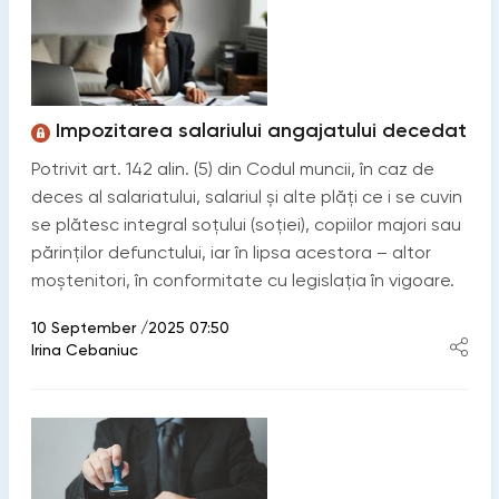
Impozitarea salariului angajatului decedat
Potrivit art. 142 alin. (5) din Codul muncii, în caz de
deces al salariatului, salariul și alte plăți ce i se cuvin
se plătesc integral soțului (soției), copiilor majori sau
părinților defunctului, iar în lipsa acestora – altor
moștenitori, în conformitate cu legislația în vigoare.
10 September /2025 07:50
Irina Cebaniuc