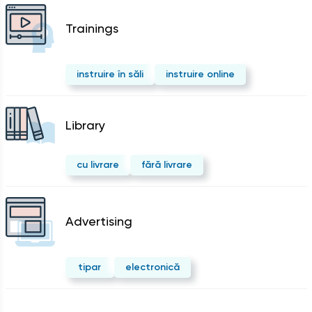
Trainings
instruire în săli
instruire online
Library
cu livrare
fără livrare
Advertising
tipar
electronică