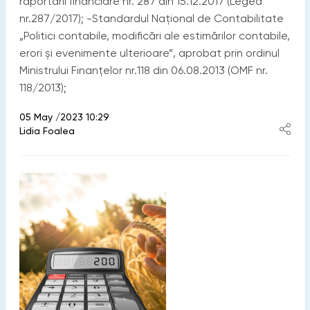
raportării financiare nr. 287 din 15.12.2017 (Legea
nr.287/2017); -Standardul Național de Contabilitate
„Politici contabile, modificări ale estimărilor contabile,
erori și evenimente ulterioare”, aprobat prin ordinul
Ministrului Finanţelor nr.118 din 06.08.2013 (OMF nr.
118/2013);
05 May /2023 10:29
Lidia Foalea