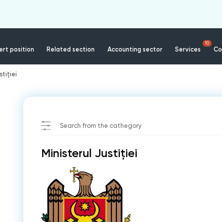
10
rt position
Related section
Accounting sector
Services
Co
stiției
Search from the cathegory
Ministerul Justiției