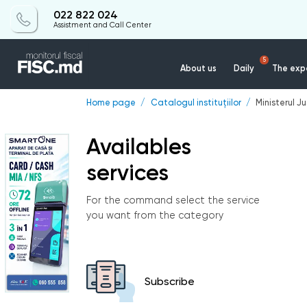
022 822 024
Assistment and Call Center
5
About us
Daily
The expe
Home page
Catalogul instituțiilor
Ministerul Ju
Availables
services
For the command select the service
you want from the category
Subscribe