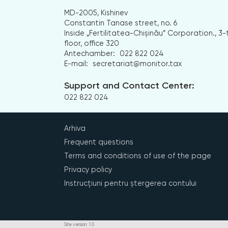
MD-2005, Kishinev
Constantin Tanase street, no. 6
Inside „Fertilitatea-Chișinău” Corporation., 3-
floor, office 320
Antechamber:
022 822 024
E-mail:
secretariat@monitor.tax
Support and Contact Center:
022 822 024
Arhiva
Frequent questions
Terms and conditions of use of the page
Privacy policy
Instrucțiuni pentru ștergerea contului
Site version: 1.0