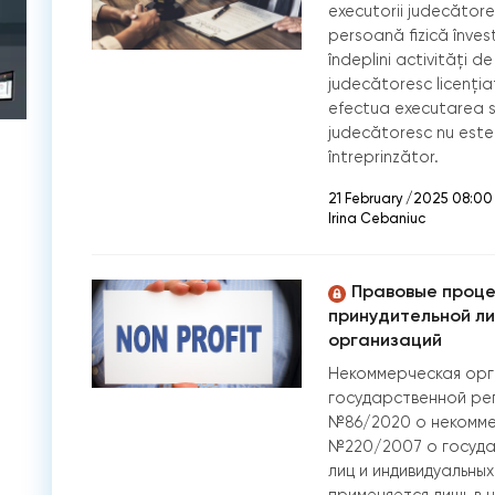
executorii judecătore
persoană fizică înve
îndeplini activităţi d
judecătoresc licenţiat 
efectua executarea si
judecătoresc nu este 
întreprinzător.
21 February /2025 08:00
Irina Cebaniuc
Правовые проце
принудительной л
организаций
Некоммерческая орг
государственной рег
№86/2020 о некомме
№220/2007 о госуда
лиц и индивидуальны