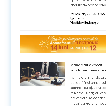
применяется лишь в 
специальному закону
29 January /2025 07:56
Igor Lazari
Vladislav Budarețchi
Mandatul avocatului
sub forma unui doc
Formularul mandatului
putea fi înctomite s
semnat cu ajutorul sem
ministrei Justiției, V
prevedere se conține
modificarea unor act