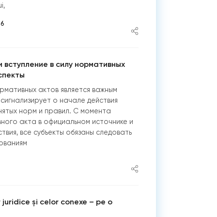
i,
56
 вступление в силу нормативных
спекты
ормативных актов является важным
сигнализирует о начале действия
ятых норм и правил. С момента
ного акта в официальном источнике и
твия, все субъекты обязаны следовать
ованиям
 juridice și celor conexe – pe o