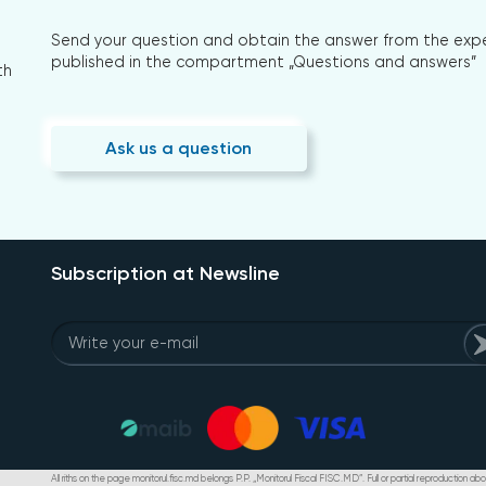
Send your question and obtain the answer from the expert
published in the compartment „Questions and answers”
th
Ask us a question
Subscription at Newsline
All riths on the page monitorul.fisc.md belongs P.P. „Monitorul Fiscal FISC.MD”. Full or partial reproduction abou