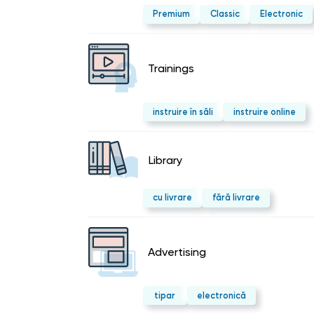
Premium
Classic
Electronic
Trainings
instruire în săli
instruire online
Library
cu livrare
fără livrare
Advertising
tipar
electronică