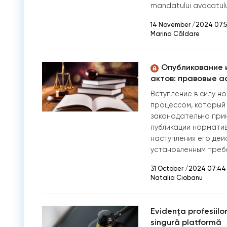
mandatului avocatulu
14 November /2024 07:
Marina Căldare
Опубликование и
актов: правовые а
Вступление в силу н
процессом, который 
законодательно прин
публикации норматив
наступления его дейс
установленным треб
31 October /2024 07:44
Natalia Ciobanu
Evidența profesiilor
singură platformă