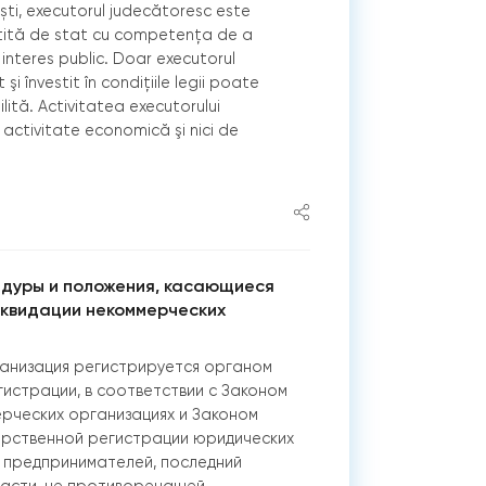
ști, executorul judecătoresc este
stită de stat cu competenţa de a
e interes public. Doar executorul
şi învestit în condiţiile legii poate
lită. Activitatea executorului
activitate economică şi nici de
дуры и положения, касающиеся
иквидации некоммерческих
анизация регистрируется органом
истрации, в соответствии с Законом
рческих организациях и Законом
рственной регистрации юридических
х предпринимателей, последний