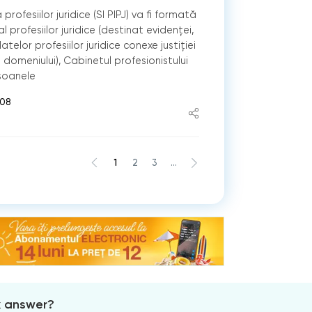
rofesiilor juridice (SI PIPJ) va fi formată
l profesiilor juridice (destinat evidenței,
i datelor profesiilor juridice conexe justiției
ce domeniului), Cabinetul profesionistului
rsoanele
:08
1
2
3
...
x answer?