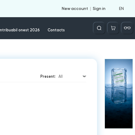
EN
New account
Sign in
Căutare
ntribuabil onest 2026
Contacts
Present: