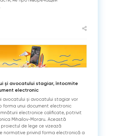
части, не противоречащей
,
 și avocatului stagiar, întocmite
ument electronic
 avocatului și avocatului stagiar vor
ub forma unui document electronic
năturii electronice calificate, potrivit
eronica Mihailov-Moraru. Această
 proiectul de lege ce vizează
e normative privind forma electronică a