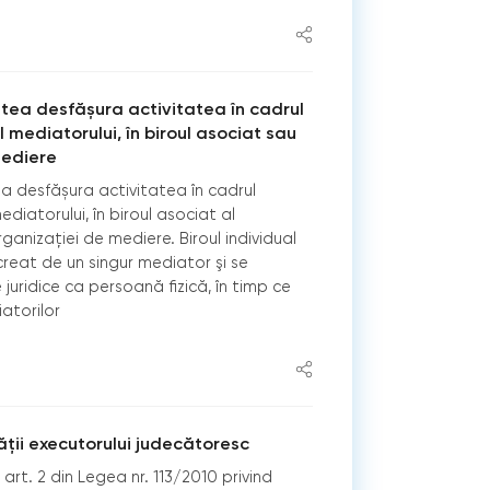
putea desfășura activitatea în cadrul
al mediatorului, în biroul asociat sau
mediere
ea desfășura activitatea în cadrul
mediatorului, în biroul asociat al
ganizației de mediere. Biroul individual
creat de un singur mediator şi se
e juridice ca persoană fizică, în timp ce
atorilor
ăţii executorului judecătoresc
art. 2 din Legea nr. 113/2010 privind