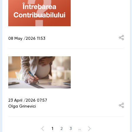
08 May /2026 11:53
23 April /2026 07:57
Olga Grinevici
1
2
3
...