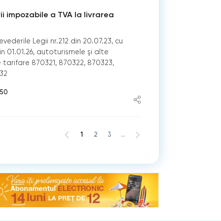
ii impozabile a TVA la livrarea
vederile Legii nr.212 din 20.07.23, cu
n 01.01.26, autoturismele şi alte
e tarifare 870321, 870322, 870323,
32
:50
1
2
3
...