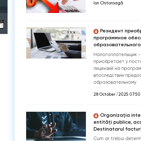
Ion Chitoroagă
Резидент приоб
программное обес
образовательного
Налогоплательщик -
приобретает у поста
лицензий на програ
впоследствии предо
образовательному
28 October /2025 07:50
Organizația inter
entități publice, ac
Destinatarul facturi
Cum ar trebui determi