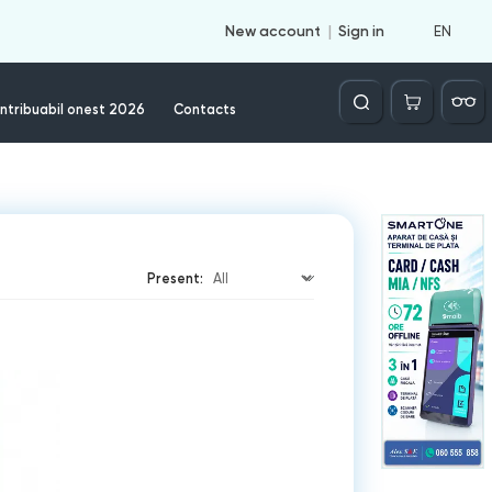
EN
New account
Sign in
Căutare
ntribuabil onest 2026
Contacts
Present: