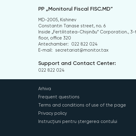
PP „Monitorul Fiscal FISC.MD”
MD-2005, Kishinev
Constantin Tanase street, no. 6
Inside „Fertilitatea-Chișinău” Corporation., 3-
floor, office 320
Antechamber:
022 822 024
E-mail:
secretariat@monitor.tax
Support and Contact Center:
022 822 024
Arhiva
Frequent questions
Terms and conditions of use of the page
Privacy policy
Instrucțiuni pentru ștergerea contului