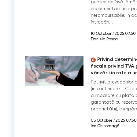
publice de învățământ.
implementării unui pr
nerambursabile. În a
întrebări...
10 October /2025 07:50
Daniela Roșca
Privind determin
fiscale privind TVA 
vânzării în rate a u
Potrivit prevederilor ar
(în continuare – Cod c
cumpărare cu plata pr
garantată cu rezerva
proprietății), cumpăr
03 October /2025 07:50
Ion Chitoroagă