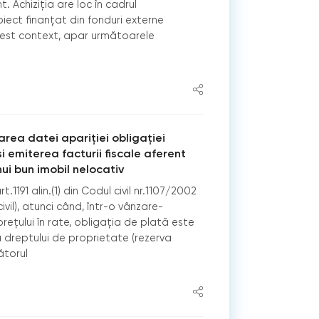
 Achiziția are loc în cadrul
oiect finanțat din fonduri externe
cest context, apar următoarele
area datei apariției obligației
și emiterea facturii fiscale aferent
nui bun imobil nelocativ
t.1191 alin.(1) din Codul civil nr.1107/2002
ivil), atunci când, într-o vânzare-
ețului în rate, obligația de plată este
 dreptului de proprietate (rezerva
ătorul