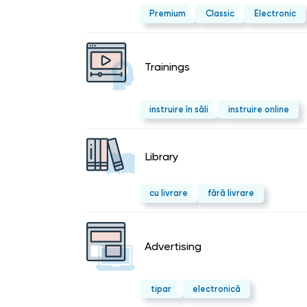
Premium
Classic
Electronic
Trainings
instruire în săli
instruire online
Library
cu livrare
fără livrare
Advertising
tipar
electronică