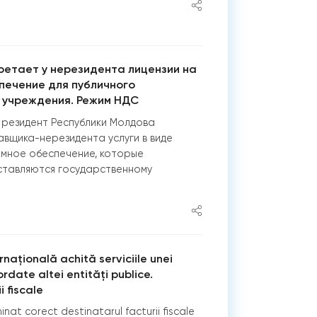
ретает у нерезидента лицензии на
печение для публичного
 учреждения. Режим НДС
 резидент Республики Молдова
вщика-нерезидента услуги в виде
ммное обеспечение, которые
ставляются государственному
națională achită serviciile unei
ordate altei entități publice.
i fiscale
nat corect destinatarul facturii fiscale