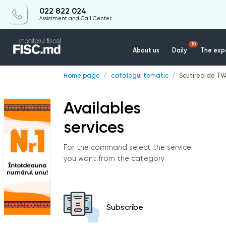
022 822 024
Assistment and Call Center
10
About us
Daily
The expe
Home page
catalogul tematic
Scutirea de TV
Availables
services
For the command select the service
you want from the category
Subscribe