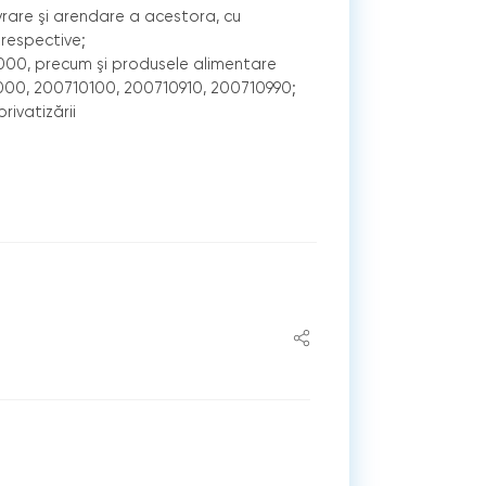
ivrare şi arendare a acestora, cu
 respective;
10000, precum şi produsele alimentare
51000, 200710100, 200710910, 200710990;
ivatizării