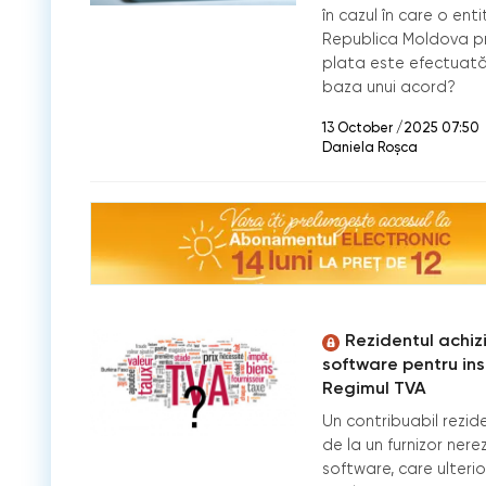
în cazul în care o ent
Republica Moldova pres
plata este efectuată 
baza unui acord?
13 October /2025 07:50
Daniela Roșca
Rezidentul achiz
software pentru ins
Regimul TVA
Un contribuabil rezid
de la un furnizor nere
software, care ulterior