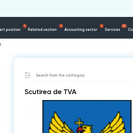
1
1
1
10
rt position
Related section
Accounting sector
Services
Co
A
Search from the cathegory
Scutirea de TVA