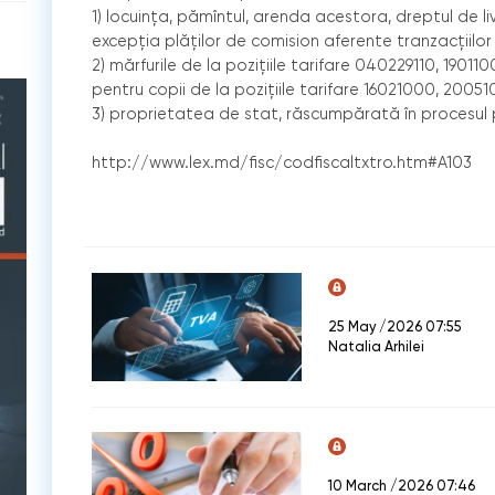
1) locuinţa, pămîntul, arenda acestora, dreptul de l
excepţia plăţilor de comision aferente tranzacţiilor
2) mărfurile de la poziţiile tarifare 040229110, 1901
pentru copii de la poziţiile tarifare 16021000, 200
3) proprietatea de stat, răscumpărată în procesul pr
http://www.lex.md/fisc/codfiscaltxtro.htm#A103
25 May /2026 07:55
Natalia Arhilei
10 March /2026 07:46