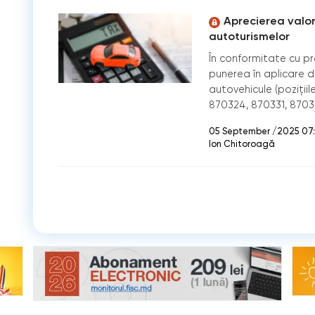
Aprecierea valor
autoturismelor
În conformitate cu pre
punerea în aplicare di
autovehicule (poziţiil
870324, 870331, 8703
05 September /2025 07
Ion Chitoroagă