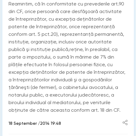
Reamintim, că în conformitate cu prevederile art.90
din CF, orice persoană care desfăşoară activitate
de întreprinzător, cu excepția deținătorilor de
patente de întreprinzător, orice reprezentanță
conform art. 5 pct.20), reprezentanță permanentă,
instituție, organizație, inclusiv orice autoritate
publică şi instituție publică,reține, în prealabil, ca
parte a impozitului, o sumă în mărime de 7% din
plățile efectuate în folosul persoanei fizice, cu
excepția deținătorilor de patente de întreprinzător,
a întreprinzătorilor individuali şi a gospodăriilor
țărăneşti (de fermier), a cabinetului avocatului, a
notarului public, a executorului judecătoresc, a
biroului individual al mediatorului, pe veniturile
obținute de către aceasta conform art. 18 din CF.
18 September /2014 19:48