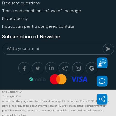
Frequent questions
Terms and conditions of use of the page
Privacy policy
Instrucțiuni pentru ștergerea contului
Subscription at Newsline
Site version: 1.0
Copyright 2021
All riths on the page monitorul.fisc.md belongs P.P. „Monitorul Fiscal FISC.MD”. Full or
partial reproduction about informations or illustrations in either compartment is
possible only with the written consent of the publication. Intellectual piracy is
punishable by law.