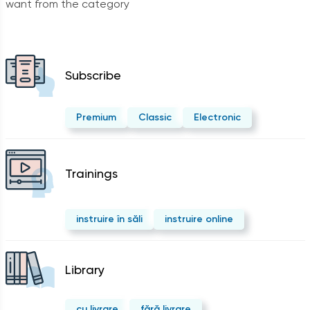
want from the category
Subscribe
Premium
Classic
Electronic
Trainings
instruire în săli
instruire online
Library
cu livrare
fără livrare