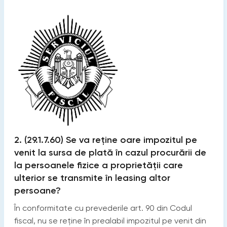
2. (29.1.7.60) Se va reţine oare impozitul pe
venit la sursa de plată în cazul procurării de
la persoanele fizice a proprietăţii care
ulterior se transmite în leasing altor
persoane?
În conformitate cu prevederile art. 90 din Codul
fiscal, nu se reţine în prealabil impozitul pe venit din