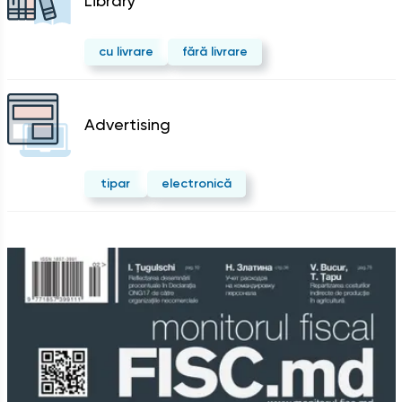
Library
cu livrare
fără livrare
Advertising
tipar
electronică