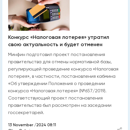
Конкурс «Налоговая лотерея» утратил
свою актуальность и будет отменен
Минфин подготовил проект постановления
правительства для отмены нормативной базы,
регулирующей проведение конкурса «Налоговая
лотерея», в частности, постановления кабмина
«Об утверждении Положения о проведении
конкурса «Налоговая лотерея» (№657/2019).
Соответствующий проект постановления
правительства был рассмотрен на заседании
госсекретарей.
13 November /2024 08:11