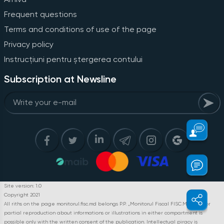
Frequent questions
Terms and conditions of use of the page
Privacy policy
Instrucțiuni pentru ștergerea contului
Subscription at Newsline
Site version: 1.0
Copyright 2021
All riths on the page monitorul.fisc.md belongs P.P. „Monitorul Fiscal FISC.MD”. Full or
partial reproduction about informations or illustrations in either compartment is
possible only with the written consent of the publication. Intellectual piracy is