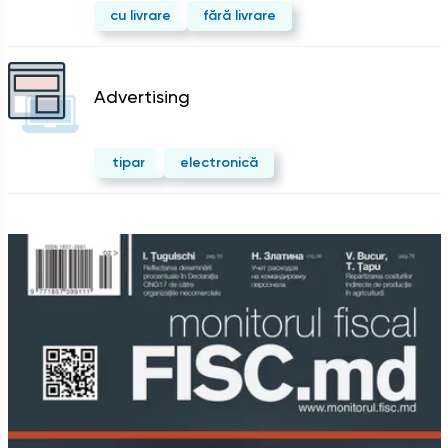
cu livrare
fără livrare
Advertising
tipar
electronică