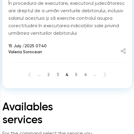
În procedura de executare, executorul judecătoresc
are dreptul de a urmări veniturile debitorului, inclusiv
salariul acestuia și să exercite controlul asupra
corectitudinii în executarea indicaţiilor sale privind
urmărirea veniturilor debitorului
15 July /2025 07:40
Valeria Sorocean
...
2
3
4
5
6
...
Availables
services
For the command select the service you