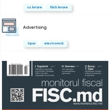
cu livrare
fără livrare
Advertising
tipar
electronică