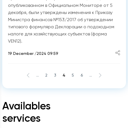
опубликованном в Официальном Мониторе от 5
декабря, были утверждены изменения к Приказу
Министра финансов №153/2017 об утверждении
типового формуляра Декларации о подоходном
налоге для хозяйствующих субъектов (форма
VEN12).
19 December /2024 09:59
...
2
3
4
5
6
...
Availables
services