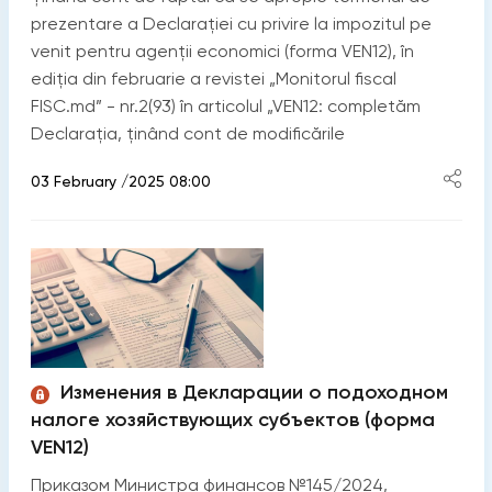
prezentare a Declarației cu privire la impozitul pe
venit pentru agenții economici (forma VEN12), în
ediția din februarie a revistei „Monitorul fiscal
FISC.md” - nr.2(93) în articolul „VEN12: completăm
Declarația, ținând cont de modificările
03 February /2025 08:00
Изменения в Декларации о подоходном
налоге хозяйствующих субъектов (форма
VEN12)
Приказом Министра финансов №145/2024,