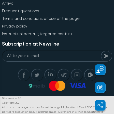
Arhiva
Frequent questions
Terms and conditions of use of the page
Privacy policy
Instrucțiuni pentru ștergerea contului
Subscription at Newsline
Site version: 1.0
Copyright 2021
All riths on the page monitorul.fisc.md belongs P.P. „Monitorul Fiscal FISC.MD”. Full or
partial reproduction about informations or illustrations in either compartment is