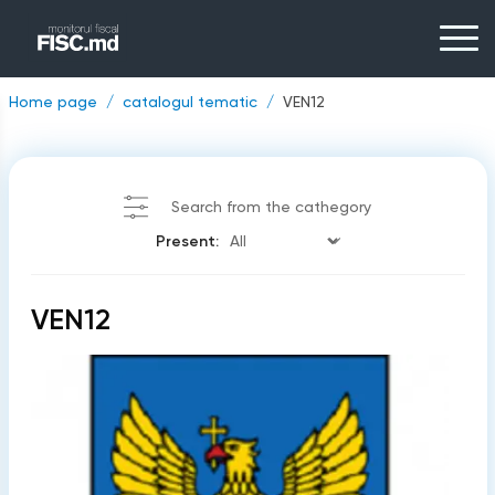
Home page
catalogul tematic
VEN12
Search from the cathegory
Present:
VEN12