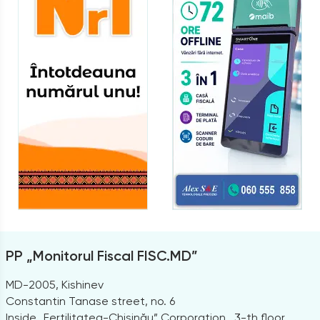
PP „Monitorul Fiscal FISC.MD”
MD-2005, Kishinev
Constantin Tanase street, no. 6
Inside „Fertilitatea-Chișinău” Corporation., 3-th floor,