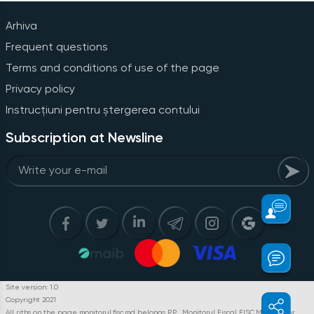
Arhiva
Frequent questions
Terms and conditions of use of the page
Privacy policy
Instrucțiuni pentru ștergerea contului
Subscription at Newsline
Site version: 1.0
Copyright 2021
All riths on the page monitorul.fisc.md belongs P.P. „Monitorul Fiscal FISC.MD”. Full or