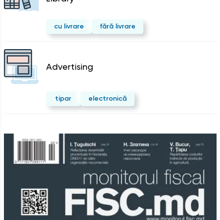
cu livrare
fără livrare
Advertising
tipar
electronică