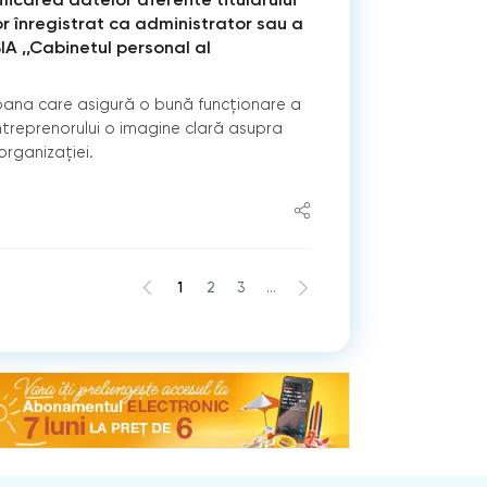
or înregistrat ca administrator sau a
SIA ,,Cabinetul personal al
oana care asigură o bună funcționare a
ntreprenorului o imagine clară asupra
 organizației.
1
2
3
...