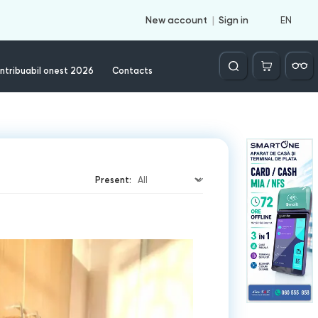
EN
New account
Sign in
Căutare
ntribuabil onest 2026
Contacts
Present: