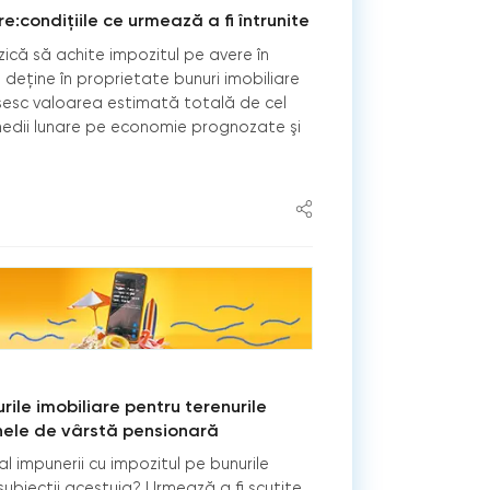
e:condițiile ce urmează a fi întrunite
ică să achite impozitul pe avere în
 deține în proprietate bunuri imobiliare
esc valoarea estimată totală de cel
 medii lunare pe economie prognozate şi
rile imobiliare pentru terenurile
nele de vârstă pensionară
l impunerii cu impozitul pe bunurile
t subiecții acestuia? Urmează a fi scutite