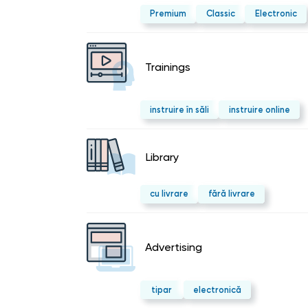
Premium
Classic
Electronic
Trainings
instruire în săli
instruire online
Library
cu livrare
fără livrare
Advertising
tipar
electronică