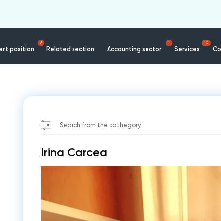
2
1
10
rt position
Related section
Accounting sector
Services
Co
Search from the cathegory
Irina Carcea