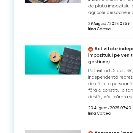
de plata impozitului p
agricole persoanele 
29 August /2025 07:59
Irina Carcea
Activitate inde
impozitului pe venit 
gestiune)
Potrivit art. 5 pct. 36
independentă reprez
de către o persoană f
fără a constitui o fo
desfăşurării cărora s
20 August /2025 07:40
Irina Carcea
Accesarea/modifi