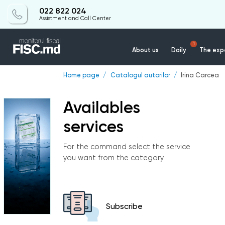
022 822 024
Assistment and Call Center
1
About us
Daily
The expe
Home page
Catalogul autorilor
Irina Carcea
Availables
services
For the command select the service
you want from the category
Subscribe