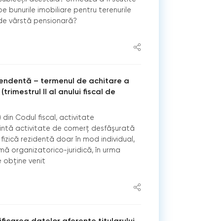
e bunurile imobiliare pentru terenurile
de vârstă pensionară?
pendentă – termenul de achitare a
(trimestrul II al anului fiscal de
1) din Codul fiscal, activitate
intă activitate de comerț desfăşurată
izică rezidentă doar în mod individual,
rmă organizatorico-juridică, în urma
e obţine venit
carea datelor aferente titularului