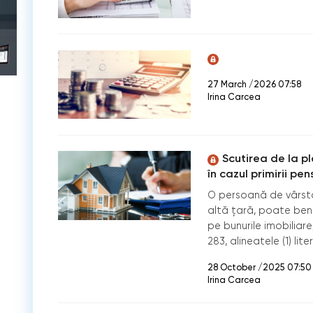
27 March /2026 07:58
Irina Carcea
Scutirea de la pl
în cazul primirii pen
O persoană de vârstă
altă țară, poate bene
pe bunurile imobiliar
283, alineatele (1) lite
28 October /2025 07:50
Irina Carcea