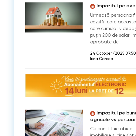
Impozitul pe aver
Urmează persoana fiz
cazul în care aceasta
care cumulativ depăș
puţin 200 de salarii
aprobate de
24 October /2025 07:50
Irina Carcea
Impozitul pe bunu
agricole vs persoa
Ce constituie obiect a
imobiliare și cine sîn