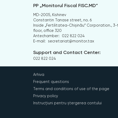
PP „Monitorul Fiscal FISC.MD”
MD-2005, Kishinev
Constantin Tanase street, no. 6
Inside „Fertilitatea-Chișinău” Corporation., 3-
floor, office 320
Antechamber:
022 822 024
E-mail:
secretariat@monitor.tax
Support and Contact Center:
022 822 024
Arhiva
Frequent questions
Terms and conditions of use of the page
Privacy policy
Instrucțiuni pentru ștergerea contului