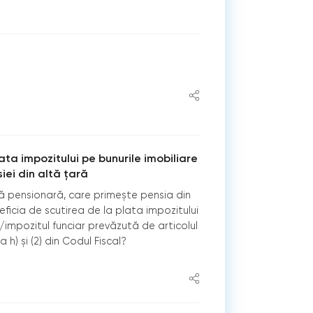
ata impozitului pe bunurile imobiliare
siei din altă țară
 pensionară, care primește pensia din
ficia de scutirea de la plata impozitului
e/impozitul funciar prevăzută de articolul
ra h) și (2) din Codul Fiscal?