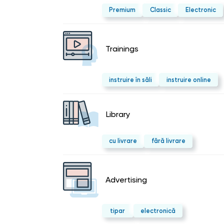
Premium
Classic
Electronic
Trainings
instruire în săli
instruire online
Library
cu livrare
fără livrare
Advertising
tipar
electronică