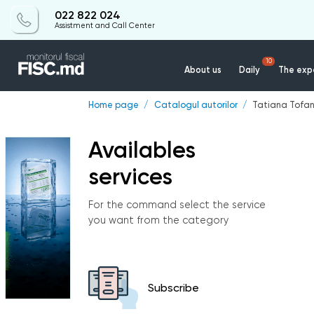
022 822 024
Assistment and Call Center
10
About us
Daily
The expe
Home page
Catalogul autorilor
Tatiana Tofa
Availables
services
For the command select the service
you want from the category
Subscribe