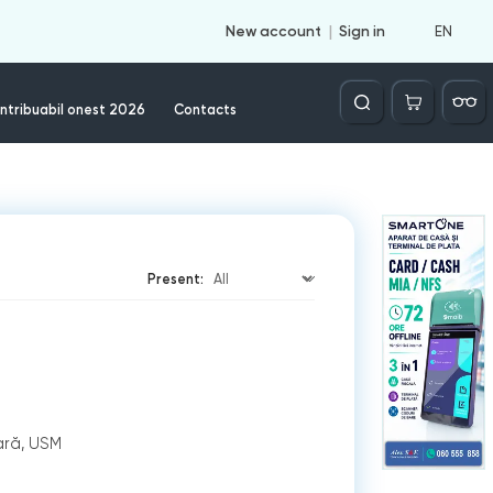
EN
New account
Sign in
Căutare
ntribuabil onest 2026
Contacts
Present:
ară, USM