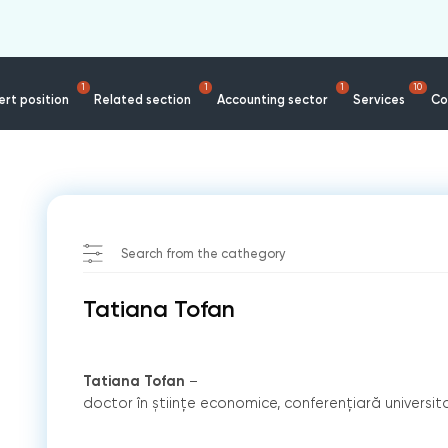
1
1
1
10
rt position
Related section
Accounting sector
Services
Co
n
Search from the cathegory
Tatiana Tofan
Tatiana Tofan
–
doctor în științe economice, conferențiară universit