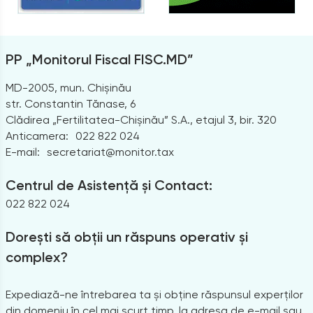
PP „Monitorul Fiscal FISC.MD”
MD-2005, mun. Chișinău
str. Constantin Tănase, 6
Clădirea „Fertilitatea-Chișinău” S.A., etajul 3, bir. 320
Anticamera:
022 822 024
E-mail:
secretariat@monitor.tax
Centrul de Asistență și Contact:
022 822 024
Dorești să obții un răspuns operativ și
complex?
Expediază-ne întrebarea ta și obține răspunsul experților
din domeniu în cel mai scurt timp, la adresa de e-mail sau