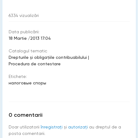
6334
vizualizări
Data publicării:
18 Martie /2013 17:04
Catalogul tematic
Drepturile şi obligaţiile contribuabilului
|
Procedura de contestare
Etichete:
налоговые споры
0
comentarii
Doar utilizatorii
înregistraţi
şi
autorizați
au dreptul de a
posta comentarii.