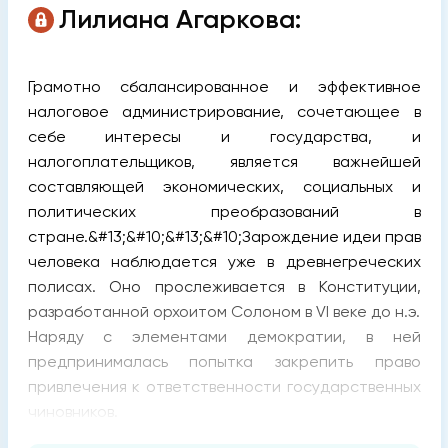
Лилиана Агаркова:
Грамотно сбалансированное и эффективное
налоговое администрирование, сочетающее в
себе интересы и государства, и
налогоплательщиков, является важнейшей
составляющей экономических, социальных и
политических преобразований в
стране.&#13;&#10;&#13;&#10;Зарождение идеи прав
человека наблюдается уже в древнегреческих
полисах. Оно прослеживается в Конституции,
разработанной орхоитом Солоном в VI веке до н.э.
Наряду с элементами демократии, в ней
предпринималась попытка закрепить право
привлечения к ответственности государственных
чиновников.