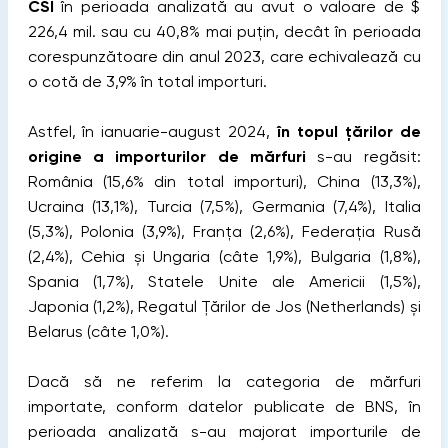
CSI
în perioada analizată au avut o valoare de $
226,4 mil. sau cu 40,8% mai puțin, decât în perioada
corespunzătoare din anul 2023, care echivalează cu
o cotă de 3,9% în total importuri.
Astfel, în ianuarie-august 2024,
în topul țărilor de
origine a importurilor de mărfuri
s-au regăsit:
România (15,6% din total importuri), China (13,3%),
Ucraina (13,1%), Turcia (7,5%), Germania (7,4%), Italia
(5,3%), Polonia (3,9%), Franța (2,6%), Federația Rusă
(2,4%), Cehia și Ungaria (câte 1,9%), Bulgaria (1,8%),
Spania (1,7%), Statele Unite ale Americii (1,5%),
Japonia (1,2%), Regatul Țărilor de Jos (Netherlands) și
Belarus (câte 1,0%).
Dacă să ne referim la categoria de mărfuri
importate, conform datelor publicate de BNS, în
perioada analizată s-au majorat importurile de