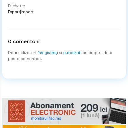
Etichete:
Export
|
import
0
comentarii
Doar utilizatorii
înregistraţi
şi
autorizați
au dreptul de a
posta comentarii.