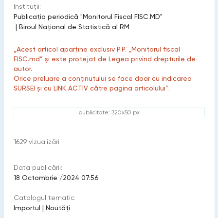
Instituții:
Publicaţia periodică "Monitorul Fiscal FISC.MD"
|
Biroul Naţional de Statistică al RM
„Acest articol aparține exclusiv P.P. „Monitorul fiscal
FISC.md” și este protejat de Legea privind drepturile de
autor.
Orice preluare a conținutului se face doar cu indicarea
SURSEI și cu LINK ACTIV către pagina articolului”.
publicitate: 320x50 px
1629
vizualizări
Data publicării:
18 Octombrie /2024 07:56
Catalogul tematic
Importul
|
Noutăți