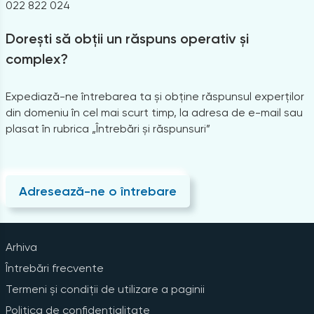
022 822 024
Dorești să obții un răspuns operativ și
complex?
Expediază-ne întrebarea ta și obține răspunsul experților
din domeniu în cel mai scurt timp, la adresa de e-mail sau
plasat în rubrica „Întrebări și răspunsuri”
Adresează-ne o întrebare
Arhiva
Întrebări frecvente
Termeni și condiții de utilizare a paginii
Politica de confidențialitate