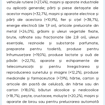
vehicule rutiere (+27,4%), mașini și aparate industriale
cu aplicații generale; părți și piese detașate ale
acestor mașini (+32,7%), mașini și aparate electrice și
părți ale acestora (+10,9%), fier și oțel (+38,7%),
energie electrică (de 1,9 ori), articole prelucrate din
metal (+24,0%), grăsimi și uleiuri vegetale fixate,
brute, rafinate sau fracționate (de 2,8 ori), uleiuri
esențiale, rezinoide și substanțe parfumate,
preparate pentru toaletă, produse pentru
înfrumusețare (+19,0%), produse lactate și ouă de
păsări (+22,1%), aparate și echipamente de
telecomunicații și pentru înregistrarea și
reproducerea sunetului și imaginii (+12,2%), produse
medicinale și farmaceutice (+7,9%), hârtie, carton și
articole din pastă de celuloză, din hârtie sau din
carton (+18,0%), băuturi alcoolice și nealcoolice
(+18,7%), pește, crustacee, moluște (+20,2%), mașini și
aparate de birou sau pentru prelucrarea automată