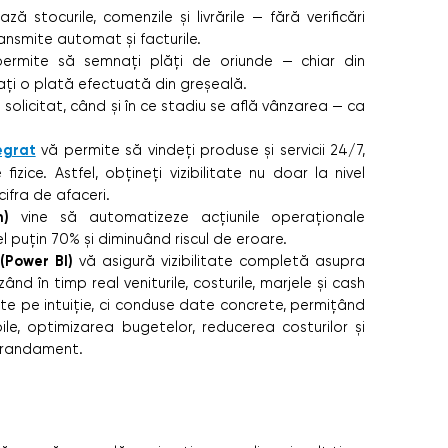
ză stocurile, comenzile și livrările — fără verificări
ansmite automat și facturile.
rmite să semnați plăți de oriunde — chiar din
ați o plată efectuată din greșeală.
 solicitat, când și în ce stadiu se află vânzarea — ca
egrat
vă permite să vindeți produse și servicii 24/7,
ice. Astfel, obțineți vizibilitate nu doar la nivel
cifra de afaceri.
n)
vine să automatizeze acțiunile operaționale
l puțin 70% și diminuând riscul de eroare.
 (Power BI)
vă asigură vizibilitate completă asupra
ând în timp real veniturile, costurile, marjele și cash
zate pe intuiție, ci conduse date concrete, permițând
ile, optimizarea bugetelor, reducerea costurilor și
re randament.