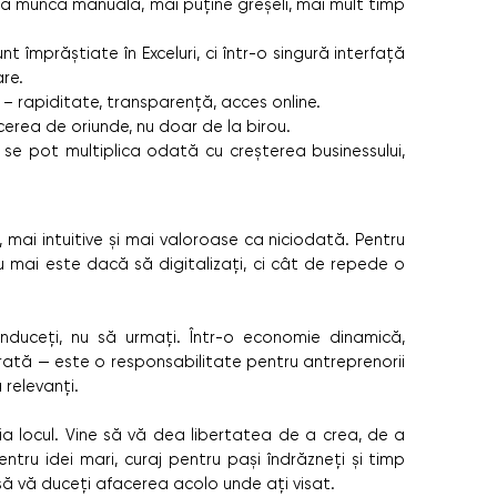
nă muncă manuală, mai puține greșeli, mai mult timp
unt împrăștiate în Exceluri, ci într-o singură interfață
are.
– rapiditate, transparență, acces online.
cerea de oriunde, nu doar de la birou.
 se pot multiplica odată cu creșterea businessului,
e, mai intuitive și mai valoroase ca niciodată. Pentru
u mai este dacă să digitalizați, ci cât de repede o
conduceți, nu să urmați. Într-o economie dinamică,
rată — este o responsabilitate pentru antreprenorii
 relevanți.
 ia locul. Vine să vă dea libertatea de a crea, de a
ntru idei mari, curaj pentru pași îndrăzneți și timp
ă vă duceți afacerea acolo unde ați visat.