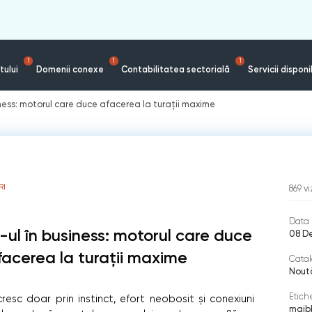
1
1
1
tului
Domenii conexe
Contabilitatea sectorială
Servicii disponi
siness: motorul care duce afacerea la turații maxime
RI
869
vi
Data 
T-ul în business: motorul care duce
08 D
facerea la turații maxime
Catal
Nout
Etich
resc doar prin instinct, efort neobosit și conexiuni
maib