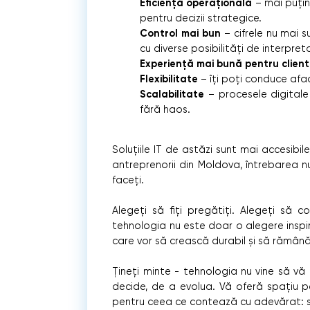
Eficiență operațională
– mai puți
pentru decizii strategice.
Control mai bun
– cifrele nu mai s
cu diverse posibilități de interpret
Experiență mai bună pentru client
Flexibilitate
– îți poți conduce afa
Scalabilitate
– procesele digitale
fără haos.
Soluțiile IT de astăzi sunt mai accesibil
antreprenorii din Moldova, întrebarea n
faceți.
Alegeți să fiți pregătiți. Alegeți să 
tehnologia nu este doar o alegere inspi
care vor să crească durabil și să rămână
Țineți minte - tehnologia nu vine să vă
decide, de a evolua. Vă oferă spațiu pe
pentru ceea ce contează cu adevărat: s