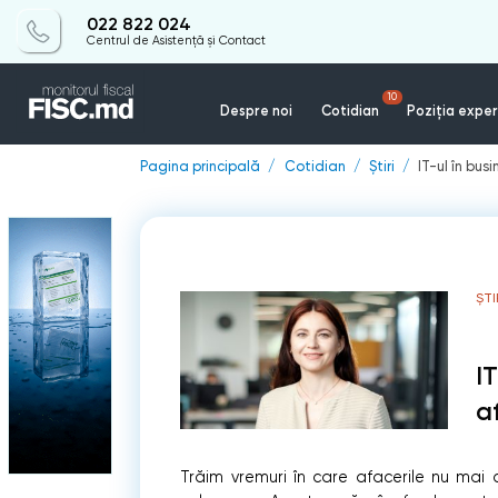
022 822 024
Centrul de Asistență și Contact
10
Despre noi
Cotidian
Poziția exper
Pagina principală
Cotidian
Știri
IT-ul în bu
ȘTI
I
a
Trăim vremuri în care afacerile nu mai c