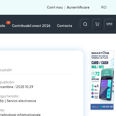
RO
Cont nou
Autentificare
Căutare
10
bile
Contribuabil onest 2026
Contacte
zualizări
publicării:
ecembrie /2025 10:29
ogul tematic
ăți
|
Servicii electronice
ete:
|
tehnologii informationale