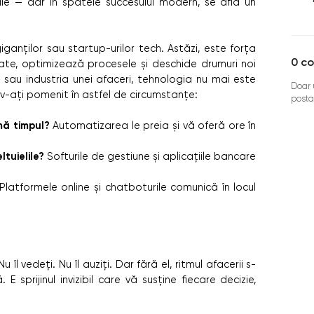
e — dar în spatele succesului modern, se află un
ganților sau startup-urilor tech. Astăzi, este forța
0
co
tate, optimizează procesele și deschide drumuri noi
sau industria unei afaceri, tehnologia nu mai este
Doar u
 v-ați pomenit în astfel de circumstanțe:
posta
umă timpul?
Automatizarea le preia și vă oferă ore în
ltuielile?
Softurile de gestiune și aplicațiile bancare
Platformele online și chatboturile comunică în locul
u îl vedeți. Nu îl auziți. Dar fără el, ritmul afacerii s-
 E sprijinul invizibil care vă susține fiecare decizie,