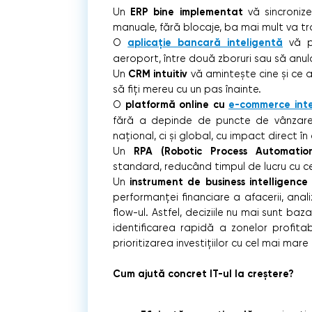
ERP bine implementat
Un
vă sincronizea
manuale, fără blocaje, ba mai mult va tr
aplicație bancară inteligentă
O
vă pe
aeroport, între două zboruri sau să anul
CRM intuitiv
Un
vă amintește cine și ce a
să fiți mereu cu un pas înainte.
platformă online cu
e-commerce int
O
fără a depinde de puncte de vânzare fiz
național, ci și global, cu impact direct în 
RPA (Robotic Process Automatio
Un
standard, reducând timpul de lucru cu ce
instrument de business intelligence
Un
performanței financiare a afacerii, analiz
flow-ul. Astfel, deciziile nu mai sunt ba
identificarea rapidă a zonelor profitab
prioritizarea investițiilor cu cel mai ma
Cum ajută concret IT-ul la creștere?