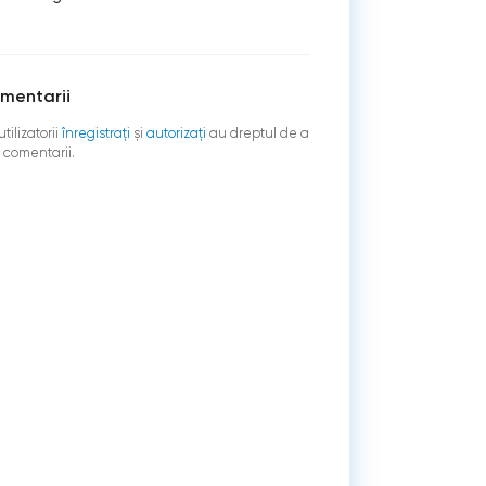
mentarii
tilizatorii
înregistraţi
şi
autorizați
au dreptul de a
 comentarii.