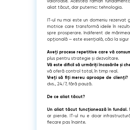
valoroase. Acestea rămân fundamental
aliat tăcut, dar puternic: tehnologia.
IT-ul nu mai este un domeniu rezervat gi
motrice care transformă ideile în rezul
spre prosperare. Indiferent de mărimea 
opțională — este esențială, căci la sigur
Aveți procese repetitive care vă cons
plus pentru strategie și dezvoltare.
Vă este dificil să urmăriți încasările și che
vă oferă control total, în timp real.
Vreți să fiți mereu aproape de clienți?
dvs., 24/7, fără pauză.
De ce aliat tăcut?
Un aliat tăcut funcționează în fundal.
N
ar pierde. IT-ul nu e doar infrastructură.
fiecare pas înainte.