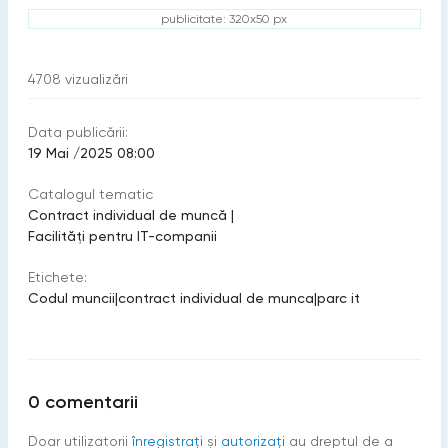
publicitate: 320x50 px
4708
vizualizări
Data publicării:
19 Mai /2025 08:00
Catalogul tematic
Contract individual de muncă
|
Facilități pentru IT-companii
Etichete:
Codul muncii
|
contract individual de munca
|
parc it
0
comentarii
Doar utilizatorii
înregistraţi
şi
autorizați
au dreptul de a