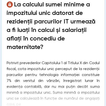
La calculul sumei minime a
impozitului unic datorat de
rezidenții parcurilor IT urmează
a fi luați în calcul și salariații
aflați în concediu de
maternitate?
Potrivit prevederilor Capitolului 1 al Titlului X din Codul
fiscal, cota impozitului unic perceput de la rezidenţii
parcurilor pentru tehnologia informaţiei constituie
7% din venitul din vânzări, înregistrat lunar în
evidenţa contabilă, dar nu mai puţin decât suma
minimă a impozitului unic. Suma minimă a impozitului
unic se calculează în funcţie de numărul de angajaţi
care, pe