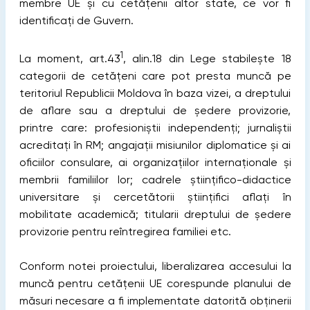
membre UE și cu cetățenii altor state, ce vor fi
identificați de Guvern.
1
La moment, art.43
, alin.18 din Lege stabilește 18
categorii de cetățeni care pot presta muncă pe
teritoriul Republicii Moldova în baza vizei, a dreptului
de aflare sau a dreptului de ședere provizorie,
printre care: profesioniștii independenți; jurnaliştii
acreditaţi în RM; angajații misiunilor diplomatice şi ai
oficiilor consulare, ai organizaţiilor internaţionale și
membrii familiilor lor; cadrele științifico-didactice
universitare și cercetătorii științifici aflați în
mobilitate academică; titularii dreptului de şedere
provizorie pentru reîntregirea familiei etc.
Conform notei proiectului, liberalizarea accesului la
muncă pentru cetățenii UE corespunde planului de
măsuri necesare a fi implementate datorită obținerii