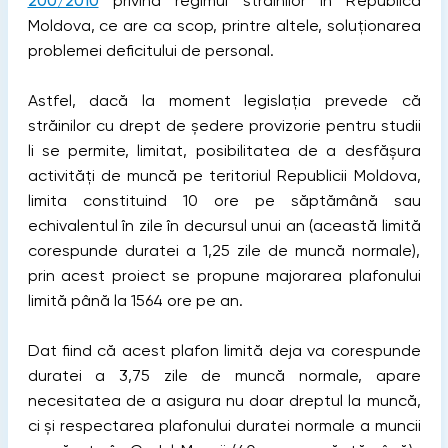
200/2010
privind regimul străinilor în Republica
Moldova, ce are ca scop, printre altele, soluționarea
problemei deficitului de personal.
Astfel, dacă la moment legislația prevede că
străinilor cu drept de ședere provizorie pentru studii
li se permite, limitat, posibilitatea de a desfășura
activități de muncă pe teritoriul Republicii Moldova,
limita constituind 10 ore pe săptămână sau
echivalentul în zile în decursul unui an (această limită
corespunde duratei a 1,25 zile de muncă normale),
prin acest proiect se propune majorarea plafonului
limită până la 1564 ore pe an.
Dat fiind că acest plafon limită deja va corespunde
duratei a 3,75 zile de muncă normale, apare
necesitatea de a asigura nu doar dreptul la muncă,
ci și respectarea plafonului duratei normale a muncii