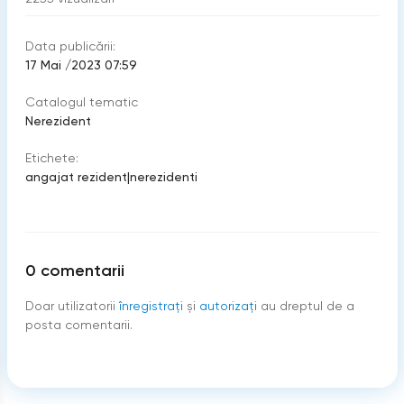
Data publicării:
17 Mai /2023 07:59
Catalogul tematic
Nerezident
Etichete:
angajat rezident
|
nerezidenti
0
comentarii
Doar utilizatorii
înregistraţi
şi
autorizați
au dreptul de a
posta comentarii.