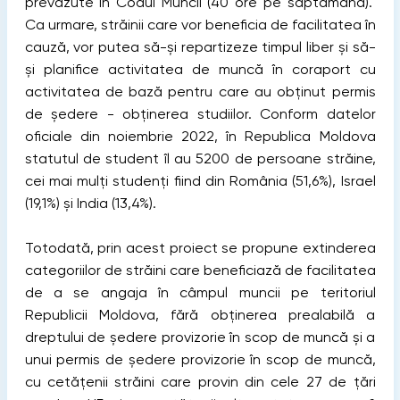
prevăzute în Codul Muncii (40 ore pe săptămână).
Ca urmare, străinii care vor beneficia de facilitatea în
cauză, vor putea să-și repartizeze timpul liber și să-
și planifice activitatea de muncă în coraport cu
activitatea de bază pentru care au obținut permis
de ședere - obținerea studiilor. Conform datelor
oficiale din noiembrie 2022, în Republica Moldova
statutul de student îl au 5200 de persoane străine,
cei mai mulți studenți fiind din România (51,6%), Israel
(19,1%) și India (13,4%).
Totodată, prin acest proiect se propune extinderea
categoriilor de străini care beneficiază de facilitatea
de a se angaja în câmpul muncii pe teritoriul
Republicii Moldova, fără obținerea prealabilă a
dreptului de ședere provizorie în scop de muncă și a
unui permis de ședere provizorie în scop de muncă,
cu cetățenii străini care provin din cele 27 de țări