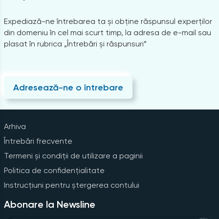
Expediază-ne întrebarea ta și obține răspunsul experților
din domeniu în cel mai scurt timp, la adresa de e-mail sau
plasat în rubrica „Întrebări și răspunsuri”
Adresează-ne o întrebare
Arhiva
Întrebări frecvente
Termeni și condiții de utilizare a paginii
Politica de confidențialitate
Instrucțiuni pentru ștergerea contului
Abonare la Newsline