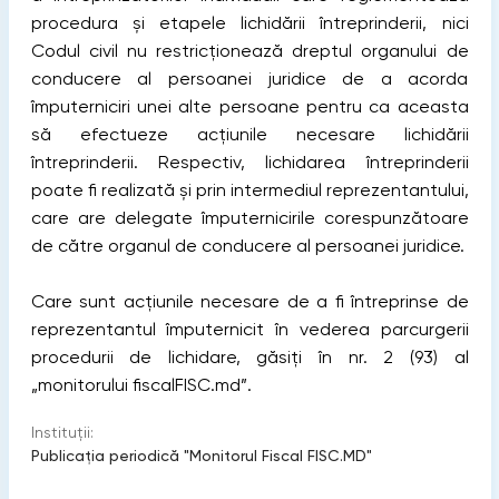
procedura și etapele lichidării întreprinderii, nici
Codul civil nu restricționează dreptul organului de
conducere al persoanei juridice de a acorda
împuterniciri unei alte persoane pentru ca aceasta
să efectueze acțiunile necesare lichidării
întreprinderii. Respectiv, lichidarea întreprinderii
poate fi realizată și prin intermediul reprezentantului,
care are delegate împuternicirile corespunzătoare
de către organul de conducere al persoanei juridice.
Care sunt acțiunile necesare de a fi întreprinse de
reprezentantul împuternicit în vederea parcurgerii
procedurii de lichidare, găsiți în nr. 2 (93) al
„monitorului fiscalFISC.md”.
Instituții:
Publicaţia periodică "Monitorul Fiscal FISC.MD"