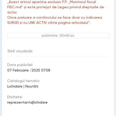
„Acest articol aparține exclusiv P.P. „Monitorul fiscal
FISC.md” și este protejat de Legea privind drepturile de
autor.
Orice preluare a conținutului se face doar cu indicarea
SURSEI și cu LINK ACTIV către pagina articolului”.
publicitate: 320x50 px
1548
vizualizări
Data publicării:
07 Februarie /2025 07:58
Catalogul tematic
Lichidare
|
Noutăți
Etichete:
reprezentanta
|
lichidare