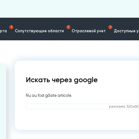
1
1
1
ерта
Сопутствующие области
Отраслевой учет
Доступные у
Искать через google
Nu au fost găsite articole.
реклама 320x50