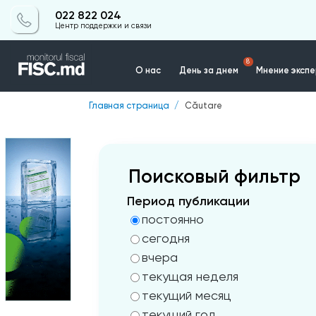
022 822 024
Центр поддержки и связи
8
О нас
День за днем
Мнение эксп
Главная страница
Căutare
Контакты
Поисковый фильтр
Период публикации
постоянно
сегодня
вчера
текущая неделя
текущий месяц
текущий год