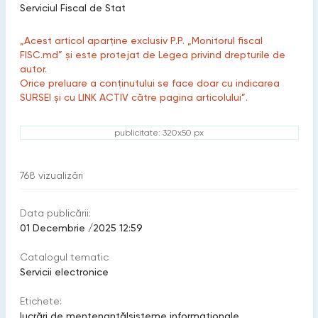
Serviciul Fiscal de Stat
„Acest articol aparține exclusiv P.P. „Monitorul fiscal
FISC.md” și este protejat de Legea privind drepturile de
autor.
Orice preluare a conținutului se face doar cu indicarea
SURSEI și cu LINK ACTIV către pagina articolului”.
publicitate: 320x50 px
768
vizualizări
Data publicării:
01 Decembrie /2025 12:59
Catalogul tematic
Servicii electronice
Etichete:
lucrări de mentenanță
|
sisteme informationale