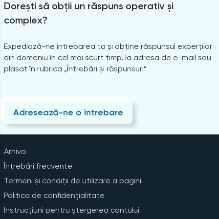
Dorești să obții un răspuns operativ și
complex?
Expediază-ne întrebarea ta și obține răspunsul experților
din domeniu în cel mai scurt timp, la adresa de e-mail sau
plasat în rubrica „Întrebări și răspunsuri”
Adresează-ne o întrebare
Arhiva
Întrebări frecvente
Termeni și condiții de utilizare a paginii
Politica de confidențialitate
Instrucțiuni pentru ștergerea contului