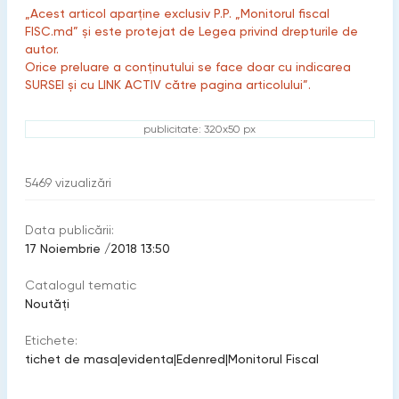
„Acest articol aparține exclusiv P.P. „Monitorul fiscal
FISC.md” și este protejat de Legea privind drepturile de
autor.
Orice preluare a conținutului se face doar cu indicarea
SURSEI și cu LINK ACTIV către pagina articolului”.
publicitate: 320x50 px
5469
vizualizări
Data publicării:
17 Noiembrie /2018 13:50
Catalogul tematic
Noutăți
Etichete:
tichet de masa
|
evidenta
|
Edenred
|
Monitorul Fiscal