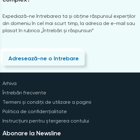
Expediază-ne întrebarea ta și obține răspunsul experților
din domeniu în cel mai scurt timp, la adresa de e-mail sau
plasat în rubrica „Întrebări și răspunsuri”
Adresează-ne o întrebare
Arhiva
Întrebări frecvente
Termeni și condiții de utilizare a paginii
Politica de confidențialitate
Instrucțiuni pentru ștergerea contului
Abonare la Newsline