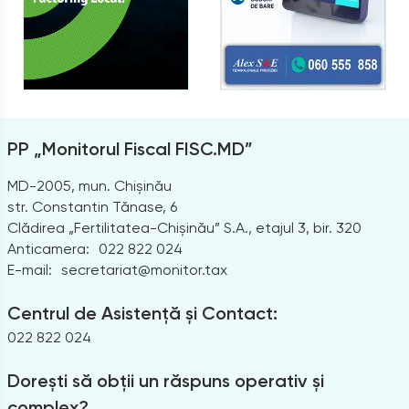
PP „Monitorul Fiscal FISC.MD”
MD-2005, mun. Chișinău
str. Constantin Tănase, 6
Clădirea „Fertilitatea-Chișinău” S.A., etajul 3, bir. 320
Anticamera:
022 822 024
E-mail:
secretariat@monitor.tax
Centrul de Asistență și Contact:
022 822 024
Dorești să obții un răspuns operativ și
complex?