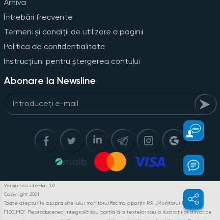
Arhiva
Întrebări frecvente
Termeni și condiții de utilizare a paginii
Politica de confidențialitate
Instrucțiuni pentru ștergerea contului
Abonare la Newsline
Versiunea site-lui: 1.0
Copyright 2021
Toate drepturile asupra site-ului monitorul.fisc.md aparțin P.P. „Monitorul Fiscal
FISC.MD”. Reproducerea integrală sau parțială a textelor sau a ilustrațiilor din orice