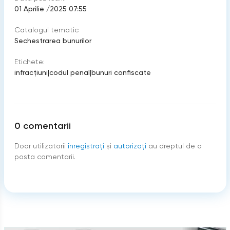
01 Aprilie /2025 07:55
Catalogul tematic
Sechestrarea bunurilor
Etichete:
infracțiuni
|
codul penal
|
bunuri confiscate
0
comentarii
Doar utilizatorii
înregistraţi
şi
autorizați
au dreptul de a
posta comentarii.