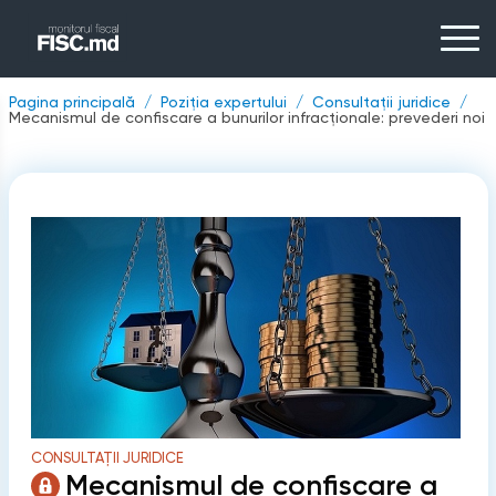
Pagina principală
Poziția expertului
Consultații juridice
Mecanismul de confiscare a bunurilor infracționale: prevederi noi
CONSULTAȚII JURIDICE
Mecanismul de confiscare a