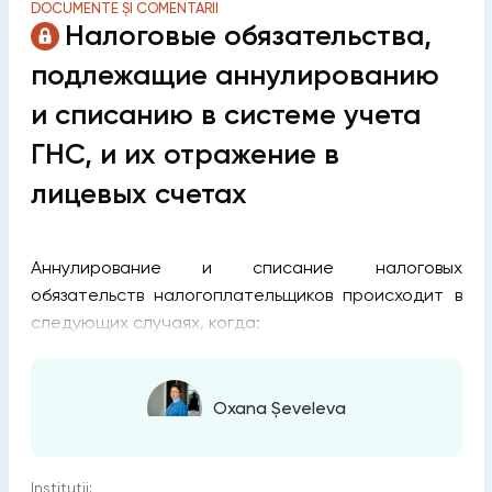
DOCUMENTE ȘI COMENTARII
Налоговые обязательства,
подлежащие аннулированию
и списанию в системе учета
ГНС, и их отражение в
лицевых счетах
Аннулирование и списание налоговых
обязательств налогоплательщиков происходит в
следующих случаях, когда:
Oxana Șeveleva
Instituții: