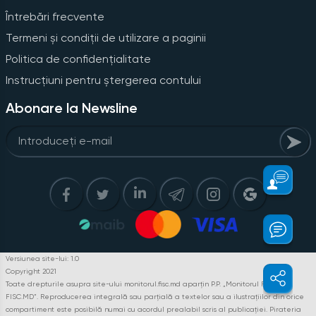
Întrebări frecvente
Termeni și condiții de utilizare a paginii
Politica de confidențialitate
Instrucțiuni pentru ștergerea contului
Abonare la Newsline
Versiunea site-lui: 1.0
Copyright 2021
Toate drepturile asupra site-ului monitorul.fisc.md aparțin P.P. „Monitorul Fiscal
FISC.MD”. Reproducerea integrală sau parțială a textelor sau a ilustrațiilor din orice
compartiment este posibilă numai cu acordul prealabil scris al publicației. Pirateria