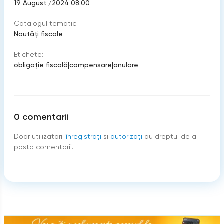
19 August /2024 08:00
Catalogul tematic
Noutăți fiscale
Etichete:
obligaţie fiscală
|
compensare
|
anulare
0
comentarii
Doar utilizatorii
înregistraţi
şi
autorizați
au dreptul de a
posta comentarii.