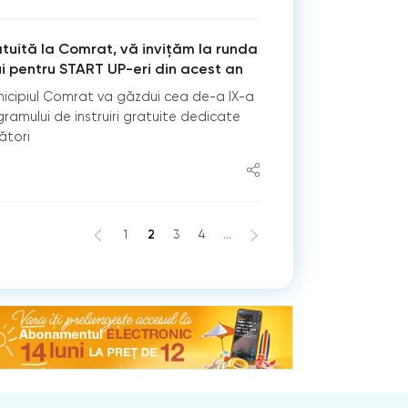
ratuită la Comrat, vă invițăm la runda
i pentru START UP-eri din acest an
nicipiul Comrat va găzdui cea de-a IX-a
gramului de instruiri gratuite dedicate
ători
1
2
3
4
...