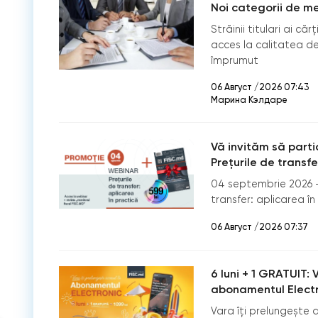
Noi categorii de mem
Străinii titulari ai c
acces la calitatea de
împrumut
06 Август /2026 07:43
Марина Кэлдаре
Vă invităm să partic
Prețurile de transfe
04 septembrie 2026 –
transfer: aplicarea în
06 Август /2026 07:37
6 luni + 1 GRATUIT: 
abonamentul Electr
Vara îți prelungește 