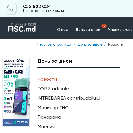
022 822 024
Центр поддержки и связи
10
О нас
День за днем
Мнение эксп
Главная страница
День за днем
Новости
Контакты
День за днем
Новости
TOP 3 articole
ÎNTREBAREA contribuabilului
Монитор ГНС
Панорама
Мнения