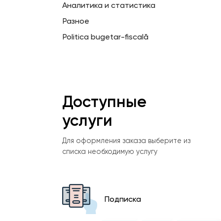
Аналитика и статистика
Разное
Politica bugetar-fiscală
Доступные
услуги
Для оформления заказа выберите из
списка необходимую услугу
Подписка