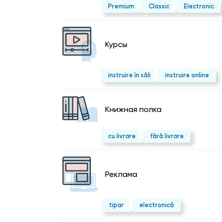
Premium
Classic
Electronic
Курсы
instruire în săli
instruire online
Kнижная полка
cu livrare
fără livrare
Реклама
tipar
electronică