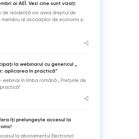
bri ai AEÎ. Vezi cine sunt vizați
ărții de rezidență vor avea dreptul de
 membru al asociațiilor de economii și
ipați la webinarul cu genericul „
r: aplicarea în practică”
 webinar în limba română „ Prețurile de
 practică”
Vara îți prelungește accesul la
onic!
accesul la abonamentul Electronic!