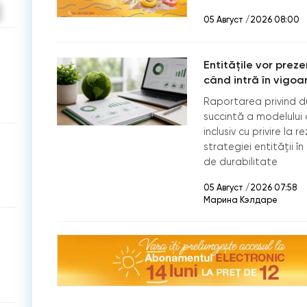
05 Август /2026 08:00
Entitățile vor prez
când intră în vigoa
Raportarea privind du
succintă a modelului d
inclusiv cu privire la 
strategiei entității în
de durabilitate
05 Август /2026 07:58
Марина Кэлдаре