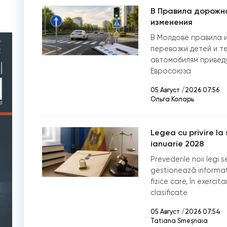
В Правила дорожн
изменения
​В Молдове правила 
перевозки детей и т
автомобилям приведу
Евросоюза
05 Август /2026 07:56
Ольга Коларь
Legea cu privire la 
ianuarie 2028
Prevederile noii legi 
gestionează informați
fizice care, în exercit
clasificate
05 Август /2026 07:54
Tatiana Smeșnaia