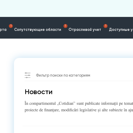
1
1
1
ерта
Сопутствующие области
Отраслевой учет
Доступные у
Фильтр поиски по категориям
Новости
În compartimentul „Cotidian” sunt publicate informații pe temat
proiecte de finanțare, modificări legislative și alte subiecte în aj