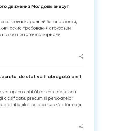
ого движения Молдовы внесут
использования ремней безопасности,
ехнические требования к грузовым
т в соответствие с нормами
secretul de stat va fi abrogată din 1
se vor aplica entităților care dețin sau
i clasificate, precum și persoanelor
area atribuțiilor lor, accesează informații