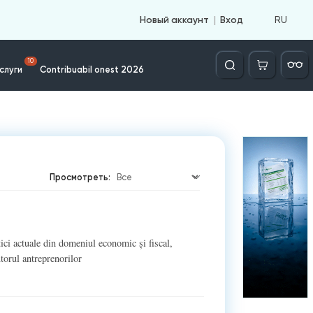
RU
Новый аккаунт
Вход
Căutare
10
слуги
Contribuabil onest 2026
Просмотреть:
ici actuale din domeniul economic și fiscal,
utorul antreprenorilor