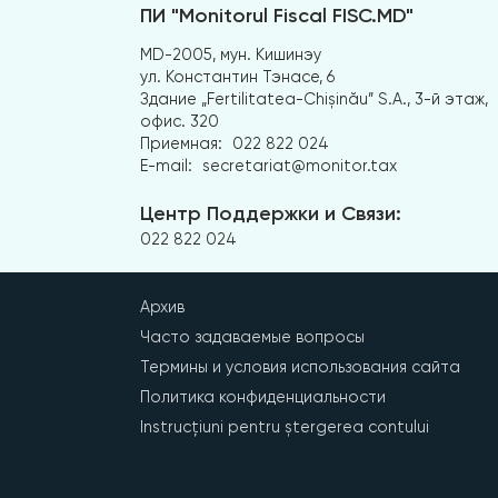
ПИ "Monitorul Fiscal FISC.MD"
MD-2005, мун. Кишинэу
ул. Константин Тэнасе, 6
Здание „Fertilitatea-Chișinău” S.A., 3-й этаж,
офис. 320
Приемная:
022 822 024
E-mail:
secretariat@monitor.tax
Центр Поддержки и Связи:
022 822 024
Архив
Часто задаваемые вопросы
Термины и условия использования сайта
Политика конфиденциальности
Instrucțiuni pentru ștergerea contului