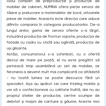
ciclul complet de preproducție și producție de
mobilier de cabinet, NUMINA ofera pieței servicii de
tăiere și prelucrare a materialelor de bord, viitoarele
piese de mobilier. Aceasta este direcția care aduce
difinitiv compania în categoria producatorilor. De-a
lungul anilor, gama de servicii oferite s-a lărgit,
incluzând producția de fronturi vopsite, producția de
fațade cu cadru cu sticlă sau oglindă, producția de
uși glisante.
Astăzi, consumatorul s-a schimbat, cu o ofertă
destul de mare pe piață, el nu este pregătit să
petreacă timp asamblând un set de mobilier, iar
feroneria a devenit mult mai complicată ca altădată
- nu toată lumea se poate descurca fără un
specialist. Așa au apărut cei care înțeleg mobila și
vor să o confecționeze cu calitate înaltă, dar nu au
propriul atelier de producție, centre scumpe de
debitat și mașini de cantuire și găurire. Aceste mici