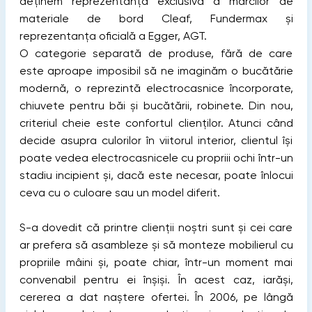
deținem reprezentanța exclusivă a mărcilor de
materiale de bord Cleaf, Fundermax și
reprezentanța oficială a Egger, AGT.
O categorie separată de produse, fără de care
este aproape imposibil să ne imaginăm o bucătărie
modernă, o reprezintă electrocasnice încorporate,
chiuvete pentru băi și bucătării, robinete. Din nou,
criteriul cheie este confortul clienților. Atunci când
decide asupra culorilor în viitorul interior, clientul își
poate vedea electrocasnicele cu propriii ochi într-un
stadiu incipient și, dacă este necesar, poate înlocui
ceva cu o culoare sau un model diferit.
S-a dovedit că printre clienții noștri sunt și cei care
ar prefera să asambleze și să monteze mobilierul cu
propriile mâini și, poate chiar, într-un moment mai
convenabil pentru ei înșiși. În acest caz, iarăși,
cererea a dat naștere ofertei. În 2006, pe lângă