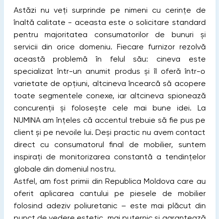
Astăzi nu veți surprinde pe nimeni cu cerințe de
înaltă calitate - aceasta este o solicitare standard
pentru majoritatea consumatorilor de bunuri și
servicii din orice domeniu. Fiecare furnizor rezolvă
această problemă în felul său: cineva este
specializat într-un anumit produs și îl oferă într-o
varietate de opțiuni, altcineva încearcă să acopere
toate segmentele conexe, iar altcineva spionează
concurenții și folosește cele mai bune idei. La
NUMINA am înțeles că accentul trebuie să fie pus pe
client și pe nevoile lui. Deși practic nu avem contact
direct cu consumatorul final de mobilier, suntem
inspirați de monitorizarea constantă a tendințelor
globale din domeniul nostru.
Astfel, am fost primii din Republica Moldova care au
oferit aplicarea cantului pe piesele de mobilier
folosind adeziv poliuretanic – este mai plăcut din
punct de vedere estetic, mai puternic și garantează