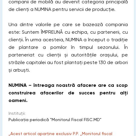
companii de mobilă au devenit categoria principală
de clienți a NUMINA pentru servicii de producție.
Una dintre valorile pe care se bazează compania
este: Suntem ÎMPREUNĂ cu echipa, cu partenerii, cu
clienții. În urma acesteia, NUMINA a început o tradiție
de plantare a pomilor în timpul sezonului. În
parteneriat cu clienții și autoritățile orașului, pe
străzile capitalei au fost plantați peste 130 de arbori
și arbuști.
NUMINA – întreaga noastră afacere are ca scop
construirea afacerilor de succes pentru alți
oameni.
Instituții:
Publicaţia periodică "Monitorul Fiscal FISC.MD"
„Acest articol aparține exclusiv P.P. „Monitorul fiscal