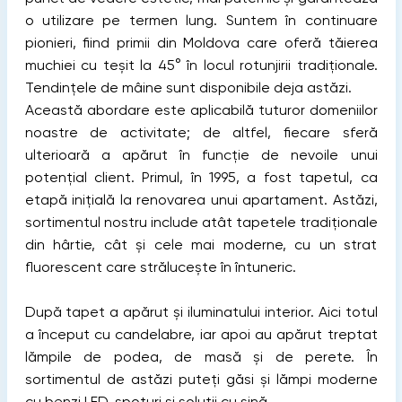
o utilizare pe termen lung. Suntem în continuare
pionieri, fiind primii din Moldova care oferă tăierea
muchiei cu teșit la 45° în locul rotunjirii tradiționale.
Tendințele de mâine sunt disponibile deja astăzi.
Această abordare este aplicabilă tuturor domeniilor
noastre de activitate; de altfel, fiecare sferă
ulterioară a apărut în funcție de nevoile unui
potențial client. Primul, în 1995, a fost tapetul, ca
etapă inițială la renovarea unui apartament. Astăzi,
sortimentul nostru include atât tapetele tradiționale
din hârtie, cât și cele mai moderne, cu un strat
fluorescent care strălucește în întuneric.
După tapet a apărut și iluminatului interior. Aici totul
a început cu candelabre, iar apoi au apărut treptat
lămpile de podea, de masă și de perete. În
sortimentul de astăzi puteți găsi și lămpi moderne
cu benzi LED, spoturi și soluții cu șină.