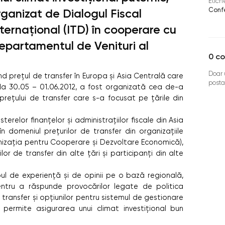
Etich
Conf
rganizat de Dialogul Fiscal
nternaţional (ITD) în cooperare cu
epartamentul de Venituri al
0
co
Doar u
nd preţul de transfer în Europa şi Asia Centrală care
posta
ada 30.05 – 01.06.2012, a fost organizată cea de-a
reţului de transfer care s-a focusat pe ţările din
terelor finanţelor şi administraţiilor fiscale din Asia
 în domeniul preţurilor de transfer din organizaţiile
izaţia pentru Cooperare şi Dezvoltare Economică),
lor de transfer din alte ţări şi participanţi din alte
ul de experienţă şi de opinii pe o bază regională,
entru a răspunde provocărilor legate de politica
e transfer şi opţiunilor pentru sistemul de gestionare
 permite asigurarea unui climat investiţional bun