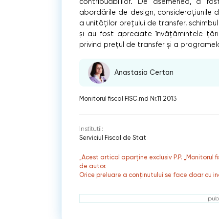
contribuabililor. De asemenea, a fo
abordările de design, consideraţiunile d
a unităţilor preţului de transfer, schimb
și au fost apreciate învăţămintele ţăr
privind preţul de transfer şi a program
Anastasia Certan
Monitorul fiscal FISC.md Nr.11 2013
Instituții:
Serviciul Fiscal de Stat
„Acest articol aparține exclusiv P.P. „Monitorul 
de autor.
Orice preluare a conținutului se face doar cu in
publ