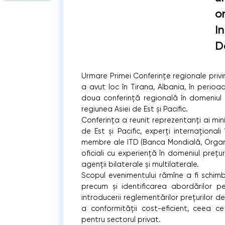
o
I
D
Urmare Primei Conferinţe regionale privi
a avut loc în Tirana, Albania, în perio
doua conferinţă regională în domeniul p
regiunea Asiei de Est şi Pacific.
Conferinţa a reunit reprezentanţi ai minis
de Est şi Pacific, experţi internaţionali
membre ale ITD (Banca Mondială, Organ
oficiali cu experienţă în domeniul preţuri
agenţii bilaterale şi multilaterale.
Scopul evenimentului rămîne a fi schimb
precum şi identificarea abordărilor p
introducerii reglementărilor preţurilor d
a conformităţii cost-eficient, ceea ce
pentru sectorul privat.