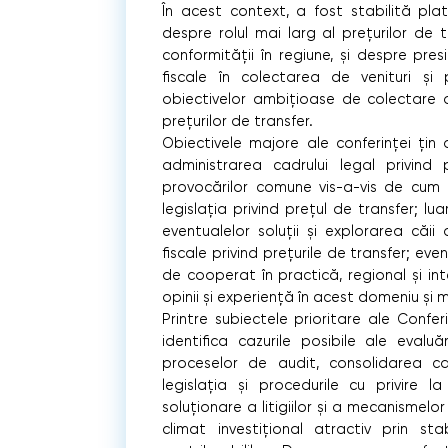
În acest context, a fost stabilită pla
despre rolul mai larg al preţurilor de
conformităţii în regiune, şi despre pre
fiscale în colectarea de venituri şi po
obiectivelor ambiţioase de colectare a 
preţurilor de transfer.
Obiectivele majore ale conferinţei ţin 
administrarea cadrului legal privind p
provocărilor comune vis-a-vis de cum
legislaţia privind preţul de transfer; lua
eventualelor soluţii şi explorarea căii 
fiscale privind preţurile de transfer; ev
de cooperat în practică, regional şi int
opinii şi experienţă în acest domeniu şi 
Printre subiectele prioritare ale Conf
identifica cazurile posibile ale evaluă
proceselor de audit, consolidarea ca
legislaţia şi procedurile cu privire l
soluţionare a litigiilor şi a mecanismelo
climat investiţional atractiv prin sta