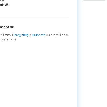
ete:
erinţă
mentarii
tilizatorii
înregistraţi
şi
autorizați
au dreptul de a
 comentarii.