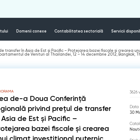
tului
Domenii conexe
Contabilitatea sectorială
Servicii disponi
transfer în Asia de Est şi Pacific – Protejarea bazei fiscale şi crearea unu
epartamentul de Venituri al Thailandei, 12 – 14 decembrie 2012, Bangkok, 
NORAMA
3626
ea de-a Doua Conferinţă
egională privind preţul de transfer
Data 
30 Ma
 Asia de Est şi Pacific –
Catal
rotejarea bazei fiscale şi crearea
Nout
nui climat investiţional puternic,