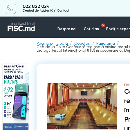
022 822 024
Centrul de Asistență și Contact
5
Despre noi
Cotidian
Poziția exper
Pagina principală
Cotidian
Panorama
Cea de-a Doua Conferinţă regională privind preţul de 
Dialogul Fiscal Internaţional (ITD) în cooperare cu D
PA
C
r
în
P
u