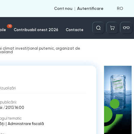
RO
Cont nou
Autentificare
Căutare
10
bile
Contribuabil onest 2026
Contacte
i climat investiţional puternic, organizat de
Thailand
vizualizări
publicării:
i /2013 16:00
ogul tematic
ăți
|
Administrare fiscală