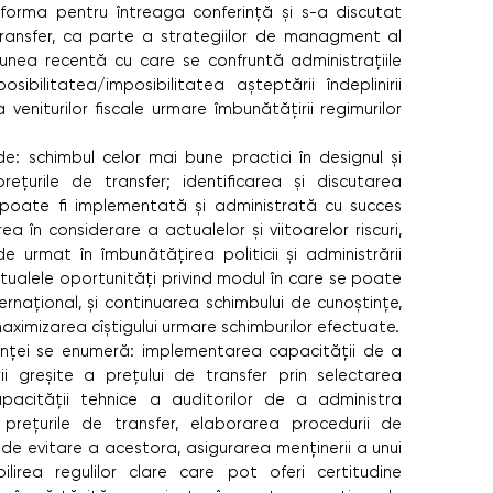
tforma pentru întreaga conferinţă şi s-a discutat
 transfer, ca parte a strategiilor de managment al
siunea recentă cu care se confruntă administraţiile
sibilitatea/imposibilitatea aşteptării îndeplinirii
veniturilor fiscale urmare îmbunătăţirii regimurilor
de: schimbul celor mai bune practici în designul şi
reţurile de transfer; identificarea şi discutarea
 poate fi implementată şi administrată cu succes
rea în considerare a actualelor şi viitoarelor riscuri,
de urmat în îmbunătăţirea politicii şi administrării
entualele oportunităţi privind modul în care se poate
ernaţional, şi continuarea schimbului de cunoştinţe,
maximizarea cîştigului urmare schimburilor efectuate.
erinţei se enumeră: implementarea capacităţii de a
rii greşite a preţului de transfer prin selectarea
pacităţii tehnice a auditorilor de a administra
a preţurile de transfer, elaborarea procedurii de
r de evitare a acestora, asigurarea menţinerii a unui
bilirea regulilor clare care pot oferi certitudine