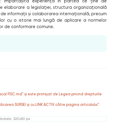
st împărtăşită experienţa în partea ce ţine de
e elaborare a legislaţiei, structura organizaţională
ul de informaţii şi colaborarea internaţională, precum
ilor cu o istorie mai lungă de aplicare a normelor
elor de conformare comune.
fiscal FISC.md” și este protejat de Legea privind drepturile
dicarea SURSEI și cu LINK ACTIV către pagina articolului”.
icitate: 320x50 px