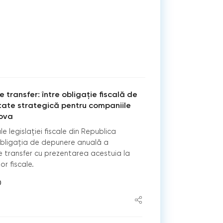
e transfer: între obligație fiscală de
itate strategică pentru companiile
dova
le legislației fiscale din Republica
obligația de depunere anuală a
de transfer cu prezentarea acestuia la
or fiscale.
0