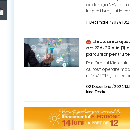
declarația VEN 12, în 
lungimii brațului în ca
11 Decembrie /2024 10:2
Efectuarea ajust
art.226/23 alin.(1) 
parcurilor pentru t
Prin Ordinul Ministrul
au fost operate modifi
nr.135/2017 și a declar
02 Decembrie /2024 13:
Irina Trocin