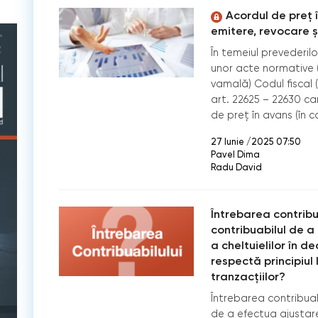
Acordul de preț î
emitere, revocare ș
În temeiul prevederil
unor acte normative (
vamală) Codul fiscal 
art. 22625 – 22630 c
de preț în avans (în c
27 Iunie /2025 07:50
Pavel Dima
Radu David
Întrebarea contribua
contribuabilul de a
a cheltuielilor în de
respectă principiul 
tranzacțiilor?
Întrebarea contribuabi
de a efectua ajustarea