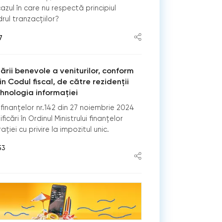
cazul în care nu respectă principiul
drul tranzacțiilor?
7
ării benevole a veniturilor, conform
din Codul fiscal, de către rezidenții
ehnologia informației
ui finanțelor nr.142 din 27 noiembrie 2024
cări în Ordinul Ministrului finanțelor
ației cu privire la impozitul unic.
53