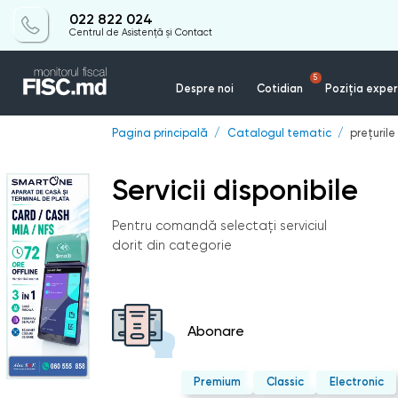
022 822 024
Centrul de Asistență și Contact
5
Despre noi
Cotidian
Poziția exper
Pagina principală
Catalogul tematic
prețurile
Servicii disponibile
Pentru comandă selectați serviciul
dorit din categorie
Abonare
Premium
Classic
Electronic