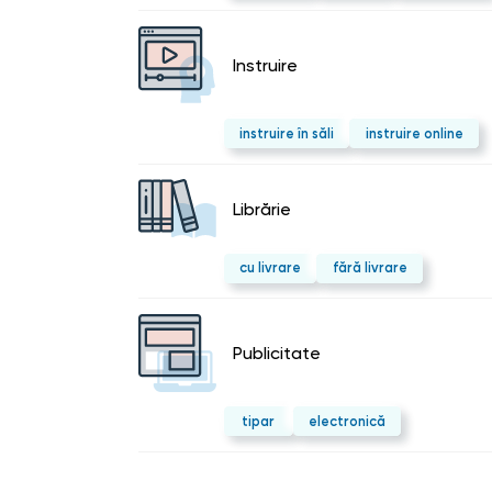
Instruire
instruire în săli
instruire online
Librărie
cu livrare
fără livrare
Publicitate
tipar
electronică