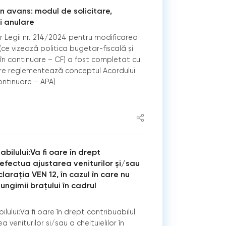
n avans: modul de solicitare,
i anulare
or Legii nr. 214/2024 pentru modificarea
ce vizează politica bugetar-fiscală și
(în continuare – CF) a fost completat cu
are reglementează conceptul Acordului
ontinuare – APA)
bilului:Va fi oare în drept
 efectua ajustarea veniturilor și/sau
clarația VEN 12, în cazul în care nu
lungimii brațului în cadrul
lului:Va fi oare în drept contribuabilul
 veniturilor și/sau a cheltuielilor în