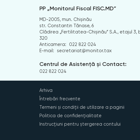
PP „Monitorul Fiscal FISC.MD”
MD-2005, mun. Chișinău
str. Constantin Tănase, 6
Clădirea „Fertilitatea-Chișinău” S.A., etajul 3, b
320
Anticamera:
022 822 024
E-mail:
secretariat@monitor.tax
Centrul de Asistență și Contact:
022 822 024
Arhiva
Întrebări frecvente
Termeni și condiții de utilizare a paginii
Politica de confidențialitate
Instrucțiuni pentru ștergerea contului