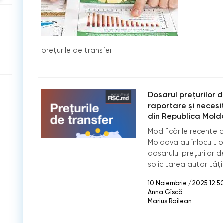
prețurile de transfer
Dosarul prețurilor d
raportare și neces
din Republica Mol
Modificările recente a
Moldova au înlocuit 
dosarului prețurilor 
solicitarea autoritățil
10 Noiembrie /2025 12:5
Anna Gîscă
Marius Railean