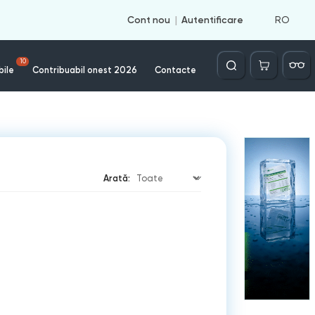
RO
Cont nou
Autentificare
Căutare
10
bile
Contribuabil onest 2026
Contacte
Arată: