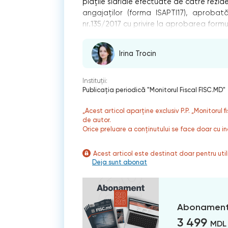
plățile slariale efectuate de către rezide
angajaților (forma ISAPTI17), aprobată 
nr.135/2017 cu privire la aprobarea formu
Irina Trocin
Instituții:
Publicaţia periodică "Monitorul Fiscal FISC.MD"
„Acest articol aparține exclusiv P.P. „Monitorul 
de autor.
Orice preluare a conținutului se face doar cu in
Acest articol este destinat doar pentru ut
Deja sunt abonat
Abonament
3 499
MDL