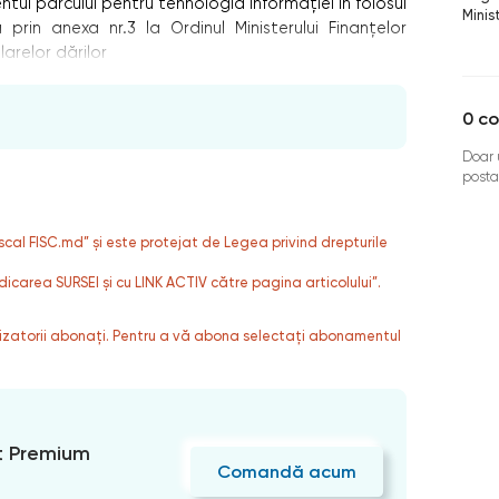
ntul parcului pentru tehnologia informației în folosul
Minis
prin anexa nr.3 la Ordinul Ministerului Finanțelor
larelor dărilor
0
co
Doar u
posta
fiscal FISC.md” și este protejat de Legea privind drepturile
dicarea SURSEI și cu LINK ACTIV către pagina articolului”.
ilizatorii abonați. Pentru a vă abona selectați abonamentul
 Premium
Comandă acum