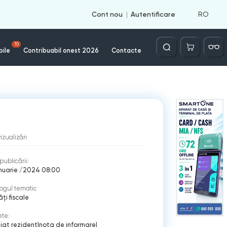
RO
Cont nou
Autentificare
Căutare
10
bile
Contribuabil onest 2026
Contacte
vizualizări
publicării:
nuarie /2024 08:00
ogul tematic
ți fiscale
ete:
jat rezident
|
nota de informare
|