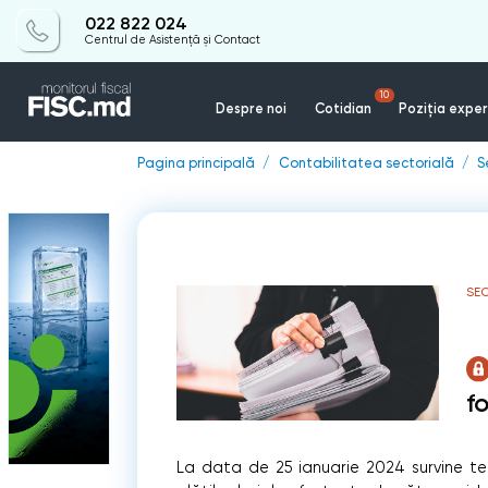
022 822 024
Centrul de Asistență și Contact
10
Despre noi
Cotidian
Poziția exper
Pagina principală
Contabilitatea sectorială
S
SEC
f
La data de 25 ianuarie 2024 survine te