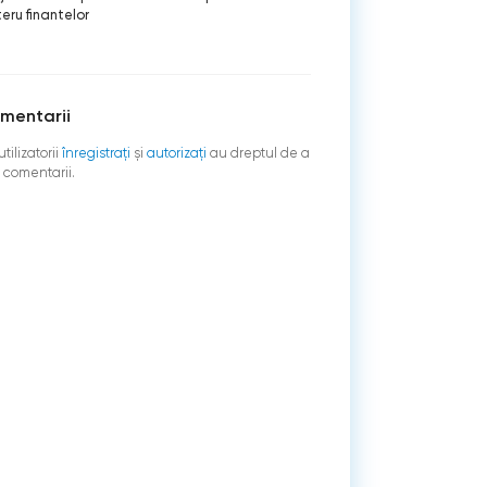
teru finantelor
mentarii
tilizatorii
înregistraţi
şi
autorizați
au dreptul de a
 comentarii.