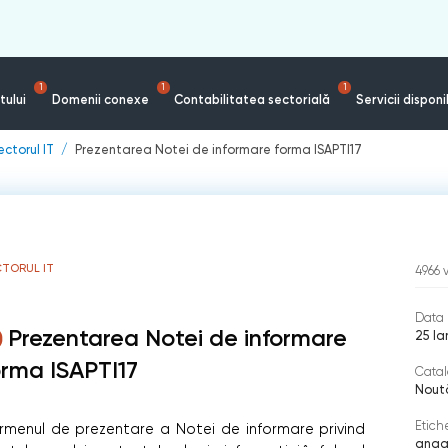
1
1
1
tului
Domenii conexe
Contabilitatea sectorială
Servicii disponi
ectorul IT
Prezentarea Notei de informare forma ISAPTI17
TORUL IT
4966
Data 
Prezentarea Notei de informare
25 Ia
orma ISAPTI17
Catal
Noută
Etich
rmenul de prezentare a Notei de informare privind
anga