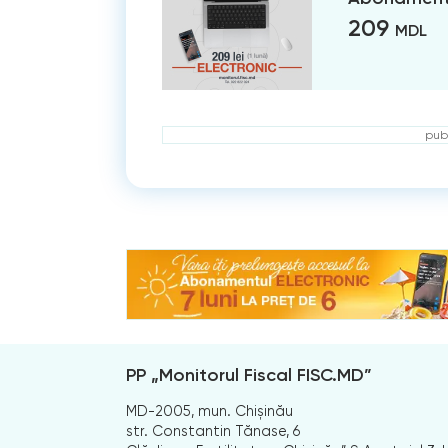
209
MDL
publ
PP „Monitorul Fiscal FISC.MD”
MD-2005, mun. Chișinău
str. Constantin Tănase, 6