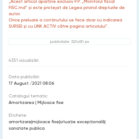
„Acest articol aparține exclusiv P.P. „Monitorul fiscal
FISC.md” și este protejat de Legea privind drepturile de
autor.
Orice preluare a conținutului se face doar cu indicarea
SURSEI și cu LINK ACTIV către pagina articolului”.
publicitate: 320x50 px
4351
vizualizări
Data publicării:
17 August /2021 08:06
Catalogul tematic
Amortizarea
|
Mijloace fixe
Etichete:
amortizare
|
mijloace fixe
|
situație excepțională
|
sanatate publica