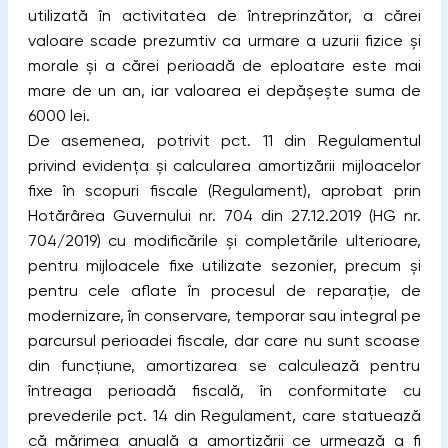
utilizată în activitatea de întreprinzător, a cărei
valoare scade prezumtiv ca urmare a uzurii fizice și
morale și a cărei perioadă de eploatare este mai
mare de un an, iar valoarea ei depășește suma de
6000 lei.
De asemenea, potrivit pct. 11 din Regulamentul
privind evidenţa și calcularea amortizării mijloacelor
fixe în scopuri fiscale (Regulament), aprobat prin
Hotărârea Guvernului nr. 704 din 27.12.2019 (HG nr.
704/2019) cu modificările și completările ulterioare,
pentru mijloacele fixe utilizate sezonier, precum și
pentru cele aflate în procesul de reparaţie, de
modernizare, în conservare, temporar sau integral pe
parcursul perioadei fiscale, dar care nu sunt scoase
din funcţiune, amortizarea se calculează pentru
întreaga perioadă fiscală, în conformitate cu
prevederile pct. 14 din Regulament, care statuează
că mărimea anuală a amortizării ce urmează a fi