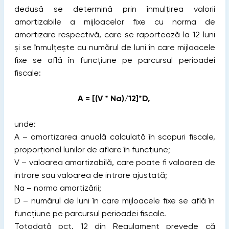
dedusă se determină prin înmulțirea valorii
amortizabile a mijloacelor fixe cu norma de
amortizare respectivă, care se raportează la 12 luni
și se înmulțește cu numărul de luni în care mijloacele
fixe se află în funcțiune pe parcursul perioadei
fiscale:
A = [(V * Na)/12]*D,
unde:
A – amortizarea anuală calculată în scopuri fiscale,
proporţional lunilor de aflare în funcţiune;
V – valoarea amortizabilă, care poate fi valoarea de
intrare sau valoarea de intrare ajustată;
Na – norma amortizării;
D – numărul de luni în care mijloacele fixe se află în
funcţiune pe parcursul perioadei fiscale.
Totodată pct. 12 din Regulament prevede că