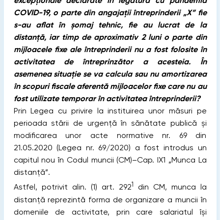
excepționale declarate în legătură cu pandemia
COVID-19, o parte din angajații întreprinderii „X” fie
s-au aflat în șomaj tehnic, fie au lucrat de la
distanță, iar timp de aproximativ 2 luni o parte din
mijloacele fixe ale întreprinderii nu a fost folosite în
activitatea de întreprinzător a acesteia. În
asemenea situație se va calcula sau nu amortizarea
în scopuri fiscale aferentă mijloacelor fixe care nu au
fost utilizate temporar în activitatea întreprinderii?
Prin Legea cu privire la instituirea unor măsuri pe
perioada stării de urgenţă în sănătate publică și
modificarea unor acte normative nr. 69 din
21.05.2020 (Legea nr. 69/2020) a fost introdus un
capitul nou în Codul muncii (CM)–Cap. IX1 „Munca La
distanţă”.
1
Astfel, potrivit alin. (1) art. 292
din CM, munca la
distanţă reprezintă forma de organizare a muncii în
domeniile de activitate, prin care salariatul își