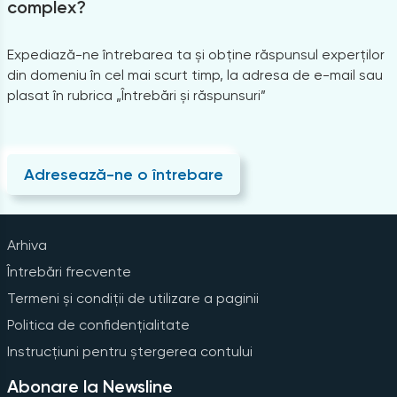
complex?
Expediază-ne întrebarea ta și obține răspunsul experților
din domeniu în cel mai scurt timp, la adresa de e-mail sau
plasat în rubrica „Întrebări și răspunsuri”
Adresează-ne o întrebare
Arhiva
Întrebări frecvente
Termeni și condiții de utilizare a paginii
Politica de confidențialitate
Instrucțiuni pentru ștergerea contului
Abonare la Newsline