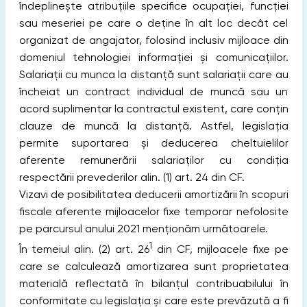
îndeplinește atribuţiile specifice ocupaţiei, funcţiei
sau meseriei pe care o deţine în alt loc decât cel
organizat de angajator, folosind inclusiv mijloace din
domeniul tehnologiei informaţiei și comunicaţiilor.
Salariaţii cu munca la distanţă sunt salariaţii care au
încheiat un contract individual de muncă sau un
acord suplimentar la contractul existent, care conţin
clauze de muncă la distanţă. Astfel, legislația
permite suportarea și deducerea cheltuielilor
aferente remunerării salariaților cu condiția
respectării prevederilor alin. (1) art. 24 din CF.
Vizavi de posibilitatea deducerii amortizării în scopuri
fiscale aferente mijloacelor fixe temporar nefolosite
pe parcursul anului 2021 menționăm următoarele.
1
În temeiul alin. (2) art. 26
din CF, mijloacele fixe pe
care se calculează amortizarea sunt proprietatea
materială reflectată în bilanţul contribuabilului în
conformitate cu legislaţia și care este prevăzută a fi